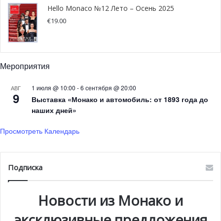
Hello Monaco №12 Лето – Осень 2025
№ 3 Indian Empress
€
19.00
Длина:
95 м / 312 футов
Мероприятия
Запрашиваемая цена:
35 миллионов евро
1 июля @ 10:00
-
6 сентября @ 20:00
АВГ
9
Верфь:
Oceanco (2000)
Выставка «Монако и автомобиль: от 1893 года до
наших дней»
Построенная в 2000 году на верфи Oceanco под
Просмотреть Календарь
названием Al Mirqab, 95-метровая яхта остается одной
из самых знаковых на рынке. В 2006 году яхта была
переоборудована и переименована в Indian Empress
Подписка
миллиардером Виджаем Малльей. Выставленная на
аукцион за долги, после нескольких неудачных попыток,
Новости из Монако и
яхта была продана за 35 миллионов евро и
переименована в Neom.
эксклюзивные предложения