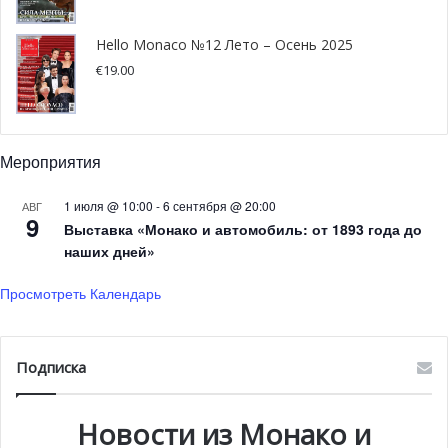
увидеть Сен-Тропе во всей красе, зайти в роскошные
бутики, которыми усыпаны улицы этого
Hello Monaco №12 Лето – Осень 2025
небольшого прибрежного городка, прогуляться в порту,
€
19.00
посетить знаменитое кафе Senequier, которому уже
более 120 лет. А после полуночи отправляемся в клубы,
которыми славится Сен-Тропе.
Мероприятия
1 июля @ 10:00
-
6 сентября @ 20:00
АВГ
9
Выставка «Монако и автомобиль: от 1893 года до
наших дней»
Просмотреть Календарь
Подписка
Новости из Монако и