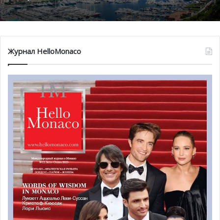
Журнал HelloMonaco
Самые яркие лоты
Футуристическая рождественская ёлка
L
’
Astemia Pentita
SRL
представляла собой металлическую многослойную
скульптуру, преобразив итальянское превосходство вин
ограниченной серии Barbera and Nebbiolo в