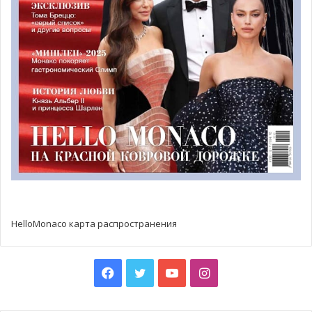
рождественских персонажей. А её сияющая звезда-
верхушка была сделана из изысканного трюфеля из
Альбы. Ёлка от
Brunello Cucinelli
, выполненная из набора
свечей, на круглой поверхности из натурального
итальянского ореха символизировала дух надежды,
способной осветить тысячи сердец. Фарфоровая ель с
глазурью фиолетового цвета, изготовленная
Manufacture Monaco Boutique
для монакского аукциона,
была украшена 24-каратным золотом.
HelloMonaco карта распространения
Facebook
Twitter
YouTube
Instagram