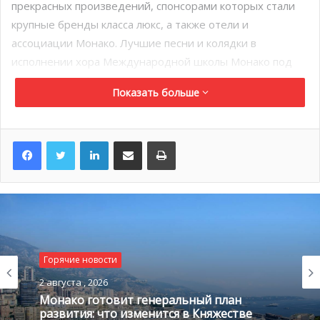
прекрасных произведений, спонсорами которых стали
крупные бренды класса люкс, а также отели и
ассоциации Монако. Лучшие песни и колядки в
исполнении хора Международной школы Монако под
управлением Колетт Маркс-Нильсен создали
Показать больше
настоящую семейную атмосферу Рождества.
LinkedIn
Поделиться по электронной почте
Распечатать
Горячие новости
2 августа , 2026
Монако готовит генеральный план
развития: что изменится в Княжестве