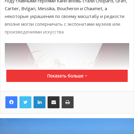
году главными героями Канн вновь стали Chopard, Graff,
Cartier, Bvlgari, Messika, Boucheron и Chaumet, а
некоторые украшения по своему масштабу и редкости
вполне могли соперничать с экспонатами музеев или
произведениями искусства.
Показать больше
LinkedIn
Поделиться по электронной почте
Распечатать
@HelloMonaco