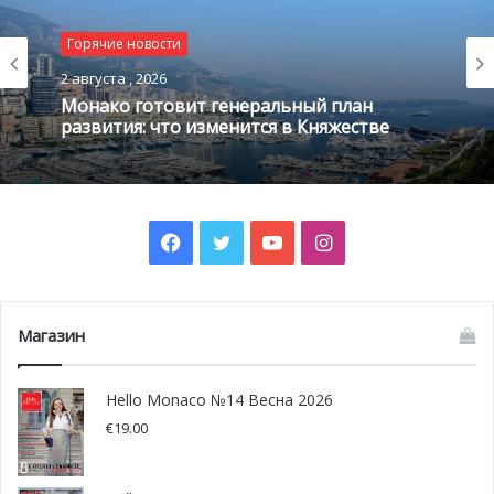
Главным трендом сезона стали максимализм и смелость.
Горячие новости
Огромные бриллиантовые колье, каскады драгоценных
2 августа , 2026
камней, редкие цветные минералы и уникальные
Монако готовит генеральный план
ювелирные композиции окончательно вытеснили
развития: что изменится в Княжестве
минимализм.
Facebook
Twitter
YouTube
Instagram
Магазин
Hello Monaco №14 Весна 2026
€
19.00