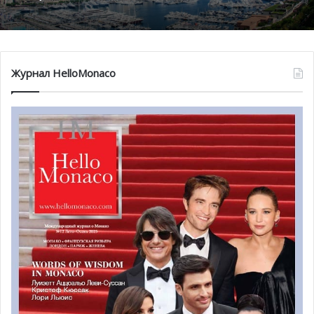
Журнал HelloMonaco
Джанлуиджи Буффон — обладатель премии Golden Foot
Торжественная церемония вручения наград проходила
в Яхт-клубе Монако. Ежегодную премию итальянский
футболист получил из рук Князя Альбера II. Кроме того,
еще четыре спортсмена победили в номинации
«Легенды футбола»: португальский футболист Деку,
испанец Карлес Пуйоль, немецкий вратарь Оливер Кан,
а также голландский игрок Франк де Бур. Они также
оставят свой след на аллее футбольной славы в Монако.
Как мы
писали ранее
, “легендами футбола” каждый раз
становятся наиболее заслуженные игроки с большим