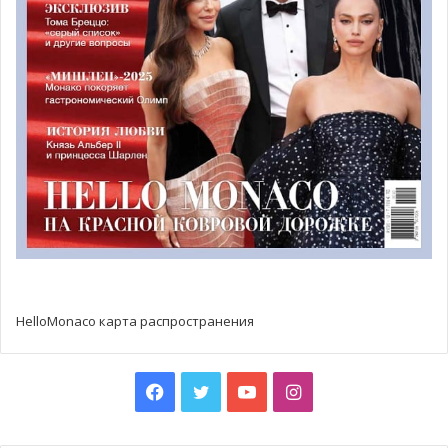
количеством наград за плечами. Ведь вручать одну-
единственную премию было бы просто нечестно: в
разных клубах в каждой стране играет много достойных
футболистов. Как правило, специальная комиссия
отмечает ветеранов футбола, которые уже давно
завершили футбольную карьеру.
HelloMonaco карта распространения
Facebook
Twitter
YouTube
Instagram