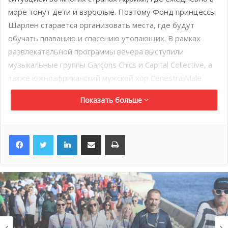
море тонут дети и взрослые. Поэтому Фонд принцессы
Шарлен старается организовать места, где будут
обучать плаванию и спасению утопающих. В рамках
развлекательной программы вечера выступили
музыкальные группы Garçons Chics и Capital Collective, а
также южноафриканский мужской хор Cenestra Male
Choir.
Показать больше
LinkedIn
Поделиться по электронной почте
Распечатать
Горячие новости