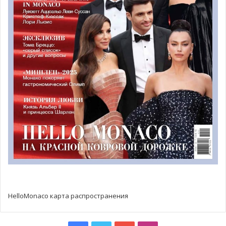
Бернар Спендлер (Bernard Spindler). На протяжении
многих лет он работал редактором на радио Монте-
Карло, а также стал автором многочисленных книг. Его
главной творческой темой был автоспорт, и за свою
жизнь он успел сделать немыслимое количество
репортажей для радио и телевидения. Во вторник в
Соборе Монако прошла торжественная литургия, куда с
журналистом пришли проститься друзья, коллеги и
поклонники. На церемонии присутствовал и Альбер II.
HelloMonaco карта распространения