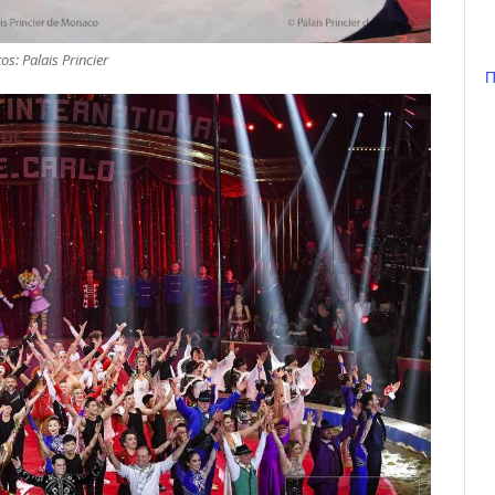
os: Palais Princier
П