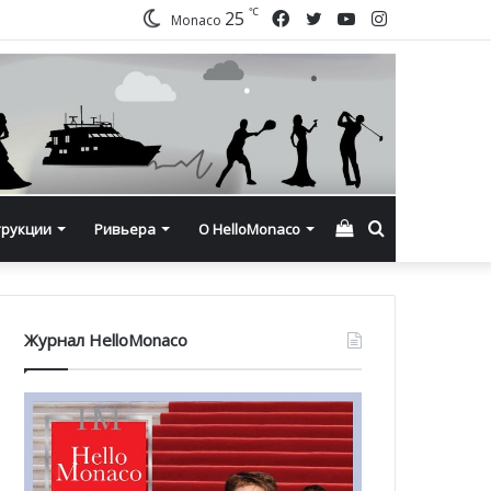
℃
Facebook
Twitter
YouTube
Instagram
25
Monaco
Смотреть
Искать
трукции
Ривьера
О HelloMonaco
корзину
Журнал HelloMonaco