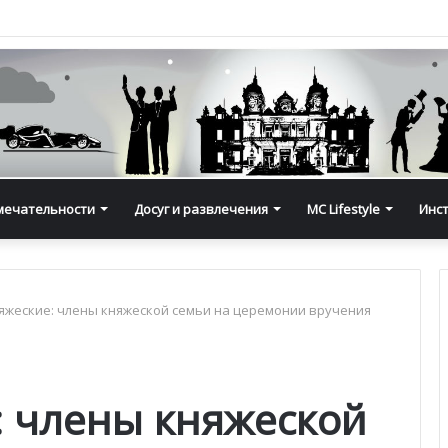
мечательности
Досуг и развлечения
MC Lifestyle
Инс
яжеские: члены княжеской семьи на церемонии вручения
: члены княжеской