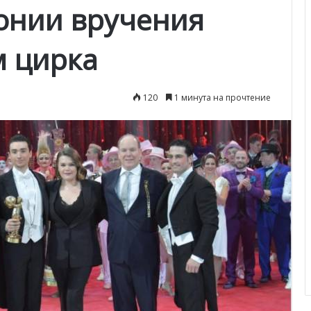
онии вручения
м цирка
120
1 минута на прочтение