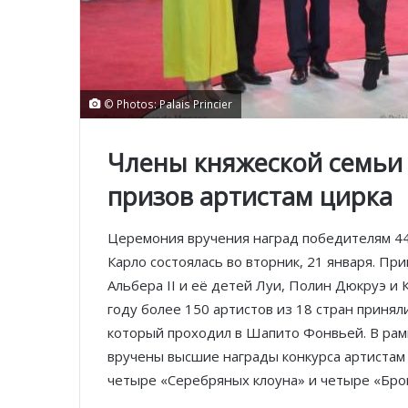
© Photos: Palais Princier
Члены княжеской семьи
призов артистам цирка
Церемония вручения наград победителям 4
Карло состоялась во вторник, 21 января. П
Альбера II и её детей Луи, Полин Дюкруэ и 
году более 150 артистов из 18 стран принял
который проходил в Шапито Фонвьей. В рам
вручены высшие награды конкурса артистам
четыре «Серебряных клоуна» и четыре «Бро