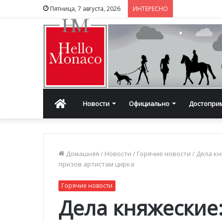
Пятница, 7 августа, 2026
ИНТЕРЕСНО
Главная
Новости
Официально
Достопри
Домашняя
/
Новости
/
Горячие новости
/
Дела кн
призов артистам цирка
Горячие новости
Дела княжеские