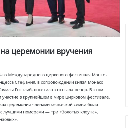
 на церемонии вручения
4-го Международного циркового фестиваля Монте-
ринцесса Стефания, в сопровождении князя Монако
Камилы Готтлиб, посетила этот гала-вечер. В этом
и участие в крупнейшем в мире цирковом фестивале,
ках церемонии членами княжеской семьи были
 с лучшими номерами — три «Золотых клоуна»,
нзовых».