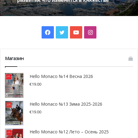
программу Марафона чтения, стартующего 21 июня.
Победители в обеих категориях будут объявлены 5
октября 2017 года в Монако.
Facebook
Twitter
YouTube
Instagram
Магазин
Hello Monaco №14 Весна 2026
€
19.00
Hello Monaco №13 Зима 2025-2026
€
19.00
Князь Альбер на дне рождения
Hello Monaco №12 Лето – Осень 2025