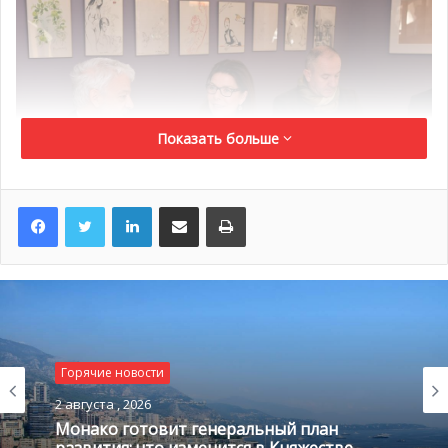
Показать больше
LinkedIn
Поделиться по электронной почте
Распечатать
Среди кандидатов на награду, обладатель которой
получит денежный приз в размере 15 000 евро, были
Горячие новости
выдвинуты такие авторы, как Анни Эрно (Annie Ernaux),
2 августа , 2026
Мишель Трамбле (Michel Tremblay) и Маурицио Серра
Монако готовит генеральный план
(Maurizio Serra). Все отобранные произведения войдут в
развития: что изменится в Княжестве