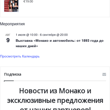
Фонда садов Хэнбери
€
19.00
На прошлой неделе князь Альбер II побывал на
празднике, посвященном 150-летию Садов Хэнбери. Это
Мероприятия
невероятно живописное место для отдыха,
находящееся в нескольких шагах от франко-
1 июля @ 10:00
-
6 сентября @ 20:00
АВГ
9
итальянской границы, тесно связано с Княжеством.
Выставка «Монако и автомобиль: от 1893 года до
наших дней»
Просмотреть Календарь
Подписка
Новости из Монако и
эксклюзивные предложения
от наших партнеров!
Князь Альбер на дне рождения Фонда садов Хэнбери