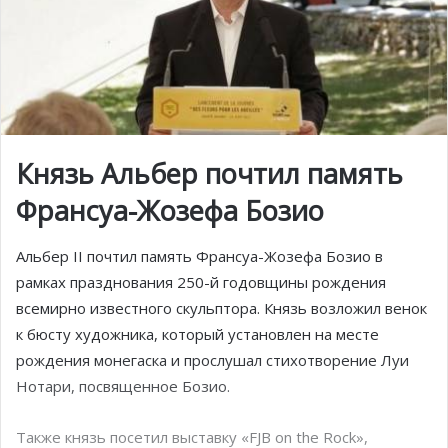
Князь Альбер почтил память
Франсуа-Жозефа Бозио
Альбер II почтил память Франсуа-Жозефа Бозио в
рамках празднования 250-й годовщины рождения
всемирно известного скульптора. Князь возложил венок
к бюсту художника, который установлен на месте
рождения монегаска и прослушал стихотворение Луи
Нотари, посвященное Бозио.
Также князь посетил выставку «FJB on the Rock»,