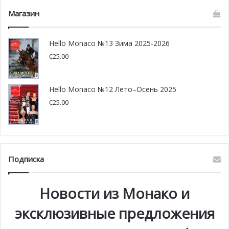
UAEM ставит задачу — защитить будущее пчел и
Магазин
пасечников, что непременно повлияет на будущее всей
планеты.
Hello Monaco №13 Зима 2025-2026
€
25.00
Княжество активно поддерживает пчеловодов уже на
протяжении нескольких лет. Каждый год в княжестве
отмечается День Пчеловодства, в рамках которого
Hello Monaco №12 Лето–Осень 2025
проводятся различные мероприятия с целью показать
€
25.00
юным монегаскам, что мед и пчелы — неотъемлемая
часть нашей окружающей среды. Следующий День
Пчеловодства пройдет в княжестве 15 июня.
Подписка
Новости из Монако и
эксклюзивные предложения