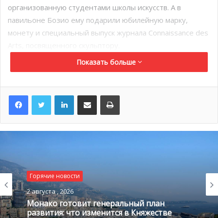
организованную студентами школы искусств. А в
павильоне Бозио ему подарили юбилейную марку,
монету и специальный выпуск журнала Connaissance des
Arts, посвященного скульптору.
Показать больше
LinkedIn
Поделиться по электронной почте
Распечатать
Горячие новости
2 августа , 2026
Монако готовит генеральный план
развития: что изменится в Княжестве