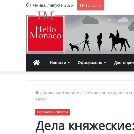
Пятница, 7 августа, 2026
ИНТЕРЕСНО
Главная
Новости
Официально
Достопри
Домашняя
/
Новости
/
Горячие новости
/
Дела кн
Келли
Горячие новости
Дела княжеские