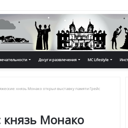
мечательности
Досуг и развлечения
MC Lifestyle
Инс
яжеские: князь Монако открыл выставку памяти Грейс
: князь Монако