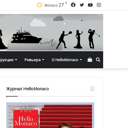
℃
Facebook
Twitter
YouTube
Instagram
27
Monaco
Смотреть
Искать
трукции
Ривьера
О HelloMonaco
корзину
Журнал HelloMonaco