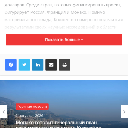
долларов. Среди стран, готовых финансировать проект,
фигурирует Россия, Франция и Монако. Помимо
материального вклада, Княжество намерено поделиться
результатами своих научных исследований в области
устойчивого развития и возобновляемой энергии, чтобы
Показать больше
развивать проект.
LinkedIn
Поделиться по электронной почте
Распечатать
Горячие новости
2 августа , 2026
Монако готовит генеральный план
развития: что изменится в Княжестве