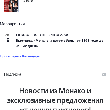
€
19.00
Йорке.
Мероприятия
1 июля @ 10:00
-
6 сентября @ 20:00
АВГ
8
Выставка «Монако и автомобиль: от 1893 года до
наших дней»
Просмотреть Календарь
Подписка
Князь Альбер II в Вашингтоне
Новости из Монако и
Примерно в это же время правитель Монако посетил
эксклюзивные предложения
Вену, где состоялась 60-я сессия Генеральной
от наших партнеров!
конференции Международного агентства по атомной