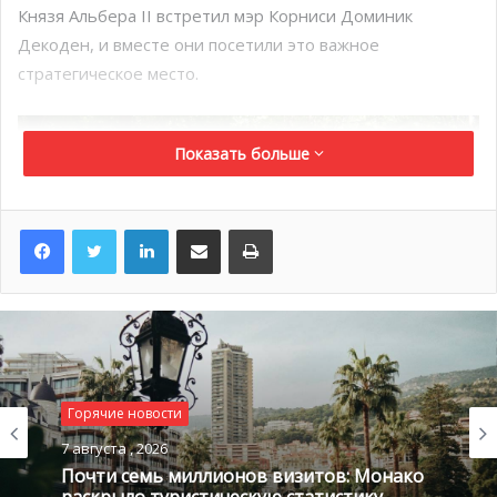
Князя Альбера II встретил мэр Корниси Доминик
Декоден, и вместе они посетили это важное
стратегическое место.
Показать больше
LinkedIn
Поделиться по электронной почте
Распечатать
Горячие новости
7 августа , 2026
Почти семь миллионов визитов: Монако
раскрыло туристическую статистику