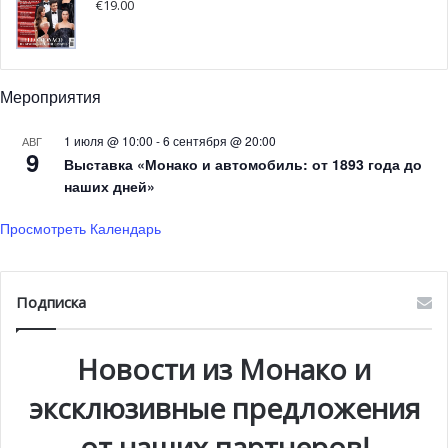
€
19.00
Мероприятия
Княжеская чета на спортивных
1 июля @ 10:00
-
6 сентября @ 20:00
АВГ
9
соревнованиях Herculis
Выставка «Монако и автомобиль: от 1893 года до
наших дней»
21 июля на стадионе Луи-II прошла спортивная встреча
Просмотреть Календарь
Herculis, один из этапов соревнований Бриллиантовой
Лиги IAAF. Бриллиантовая лига — ежегодная серия
коммерческих соревнований по лёгкой атлетике,
Подписка
организованная Международной Ассоциацией
Легкоатлетических Федераций. Князь Альбер с супругой
Новости из Монако и
поздравили победителей, а также вручили медали
Усейну Болту и Вайде ван Никерку.
эксклюзивные предложения
от наших партнеров!