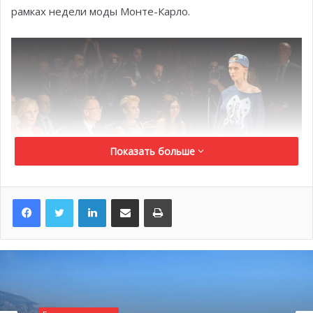
рамках недели моды Монте-Карло.
Показать больше
LinkedIn
Поделиться по электронной почте
Распечатать
Однако на этом день венценосной особы не
закончился, и вечером княгиня Шарлен посетила
концерт молодой французской певицы Марины Кей (в
жизни – Марина Далмас), который состоялся в Опере