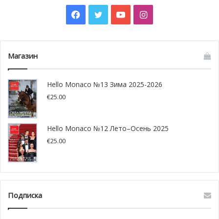
Facebook
Twitter
YouTube
Instagram
Магазин
Hello Monaco №13 Зима 2025-2026
€
25.00
Шарлен и Альбер на вечеринке Гран-при
Кроме светских мероприятий, княгиня Шарлен не
Hello Monaco №12 Лето–Осень 2025
только не забывает заботиться о собственных
€
25.00
близнецах, но также побывала в родильном отделении
госпиталя им. Грейс Келли в прошлый вторник 31 мая.
Подписка