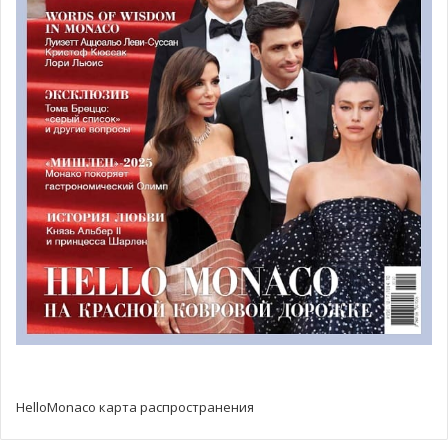
Другим светским событием, где была замечена княгиня,
стала, конечно же, вечеринка Гран-при Формулы-1.
Шарлен была на вечере со своим мужем князем
Монако Альбером II. Весь вечер она улыбалась и
выглядела так, словно сбросила груз княжеских забот на
этот вечер, чтобы по-настоящему отдохнуть.
Фотографии были сняты «подпольно»
фотокорреспондентом Итальянского таблоида,
Шарлен и Альбер выглядят очень счастливыми и
любящими.
HelloMonaco карта распространения