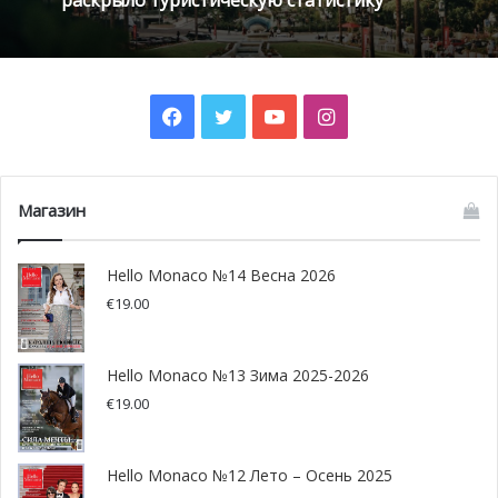
того времени. Казино, в свою очередь, было открыто
для публики с 22:00, и каждый мог испытать свою удачу,
чтобы
выиграть ночь в роскошном Отеле де Пари в
Princess Grace Suite
, самом эксклюзивном месте на
Facebook
Twitter
YouTube
Instagram
Ривьере, с его 910 кв.м, предлагающим захватывающий
вид на Средиземное море.
Магазин
Hello Monaco №14 Весна 2026
€
19.00
Hello Monaco №13 Зима 2025-2026
€
19.00
Hello Monaco №12 Лето – Осень 2025