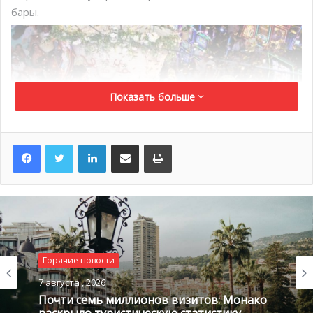
бары.
Показать больше
LinkedIn
Поделиться по электронной почте
Распечатать
Коктейль был подан необычным способом — из
бензиновых насосов 50-х годов, а особую атмосферу
игровому вечеру придавали
эстрадные музыканты и ди-
джеи.
Горячие новости
7 августа , 2026
VIP-клиенты были приняты в пространстве,
Почти семь миллионов визитов: Монако
вдохновленном самыми красивыми пляжами Ривьеры
раскрыло туристическую статистику