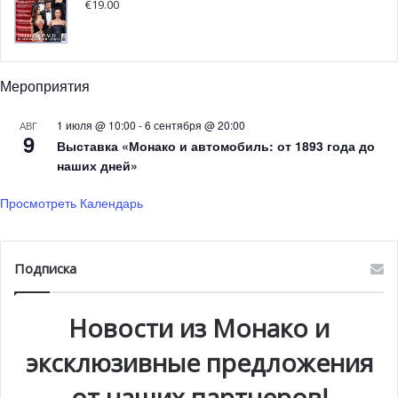
€
19.00
Ночь продолжилась большим количеством сюрпризов: с
полуночи до двух часов каждые 10 минут джекпоты
Мероприятия
Mystery € 500 случайным образом попадали на игровые
автоматы Casino de Café de Paris, чтобы еще раз
1 июля @ 10:00
-
6 сентября @ 20:00
АВГ
9
порадовать гостей.
Выставка «Монако и автомобиль: от 1893 года до
наших дней»
Просмотреть Календарь
Подписка
Новости из Монако и
эксклюзивные предложения
от наших партнеров!