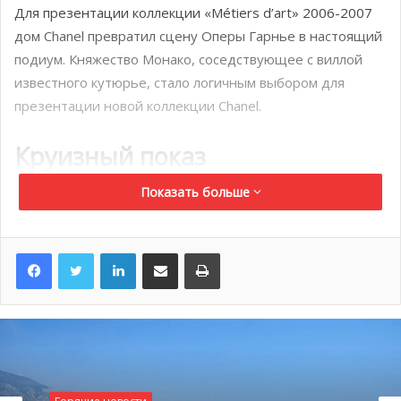
Для презентации коллекции «Métiers d’art» 2006-2007
дом Chanel превратил сцену Оперы Гарнье в настоящий
подиум. Княжество Монако, соседствующее с виллой
известного кутюрье, стало логичным выбором для
презентации новой коллекции Chanel.
Круизный показ
Показать больше
В начале 1900-х годов дома высокой моды ввели показы
круизных коллекций, чтобы представить специальные
линии для клиентов, отправляющихся в солнечные
LinkedIn
Поделиться по электронной почте
Распечатать
страны.
Вдохновением для создания коллекций в разные годы
служили объекты искусства и популярные места для
отдыха. В 2021 году круизную коллекцию представили в
Дубае. Модели были облачены в летящие платья,