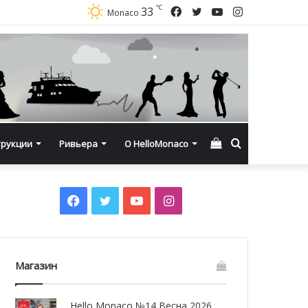
℃
Facebook
Twitter
YouTube
Instagram
33
Monaco
Смотреть
Искать
трукции
Ривьера
О HelloMonaco
корзину
Facebook
Twitter
YouTube
Instagram
Магазин
Hello Monaco №14 Весна 2026