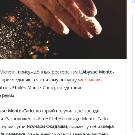
П
Michelin, присуждённых ресторанам
L’Abysse Monte-
я присоединяются к пятому выпуску
Фестиваля
al des Etoilés Monte-Carlo), представив
 руки»
.
sse Monte-Carlo
, который получил две звезды
ия. Расположенный в Hôtel Hermitage Monte-Carlo
стером суши
Ясунари Окадзаки
, примет у себя
шефа
shi Kanesaka
, отмеченного одной звездой Michelin.