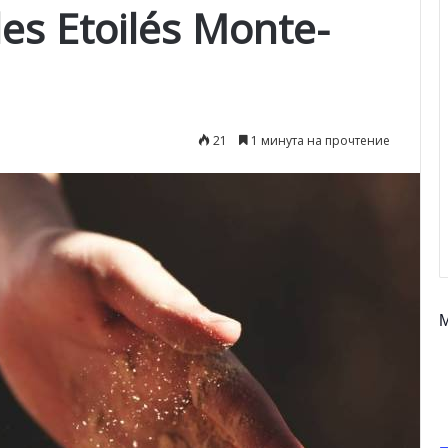
es Etoilés Monte-
21
1 минута на прочтение