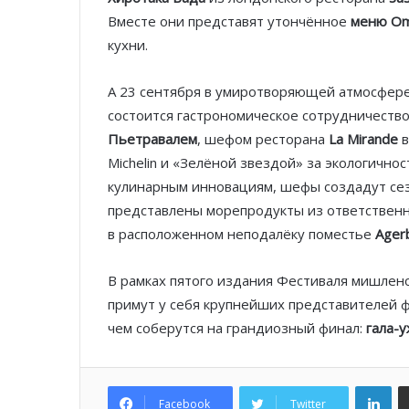
Вместе они представят утончённое
меню Om
кухни.
А 23 сентября в умиротворяющей атмосфер
состоится гастрономическое сотрудничест
Пьетравалем
, шефом ресторана
La Mirande
в
Michelin и «Зелёной звездой» за экологично
кулинарным инновациям, шефы создадут с
представлены морепродукты из ответствен
в расположенном неподалёку поместье
Ager
В рамках пятого издания Фестиваля мишлено
примут у себя крупнейших представителей 
чем соберутся на грандиозный финал:
гала-
Lin
Facebook
Twitter