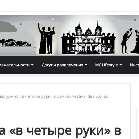
мечательности
Досуг и развлечения
MC Lifestyle
Инс
ых ужина «в четыре руки» в рамках Festival des Etoilés
 «в четыре руки» в