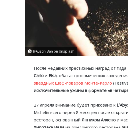
@Austin Ban on Unsplash
После недавних престижных наград от гида 
Carlo
и
Elsa
, оба гастрономических заведени
звёздных шеф-поваров Монте-Карло
(Festiv
исключительные ужины в формате «в четыре
27 апреля внимание будет приковано к
L’Aby
Michelin всего через 8 месяцев после открыт
ресторан, основанный
Янником Аллено
и ма
Хиротака Вада
из лондонского ресторана
Su