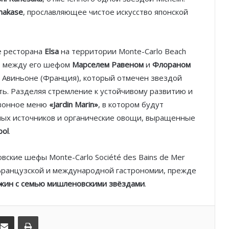
akase
, прославляющее чистое искусство японской
Благотворительный забег в Монако
помог детям на пяти континентах
е ресторана
Elsa
на территории Monte-Carlo Beach
После финиша начинается главное:
во между его шефом
Марселем Равеном
и
Флораном
Монако подсчитывает
 Авиньоне (Франция), который отмечен звездой
экономическую ценность Гран-при
Формулы-1
сть. Разделяя стремление к устойчивому развитию и
езонное меню
«Jardin Marin»
, в котором будут
Отели Монако стали главным
ных источников и органические овощи, выращенные
драйвером роста индустрии
гостеприимства
bol
.
Князь Альбер II и Принцесса
вские шефы Monte-Carlo Société des Bains de Mer
Шарлен посетили 77-й Бал
французской и международной гастрономии, прежде
Красного Креста Монако
ужин с семью мишленовскими звёздами
.
Шарль Леклер вновь в борьбе:
Ferrari набирает скорость перед
kedIn
Поделиться по электронной почте
Распечатать
паузой