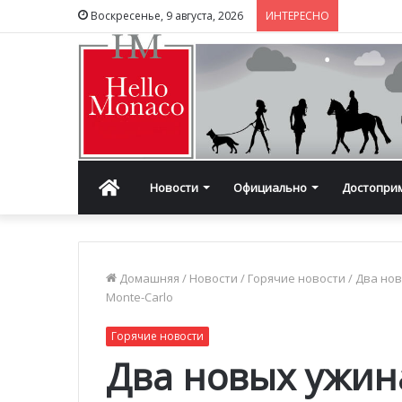
Воскресенье, 9 августа, 2026
ИНТЕРЕСНО
Главная
Новости
Официально
Достопри
Домашняя
/
Новости
/
Горячие новости
/
Два нов
Monte-Carlo
Горячие новости
Два новых ужина