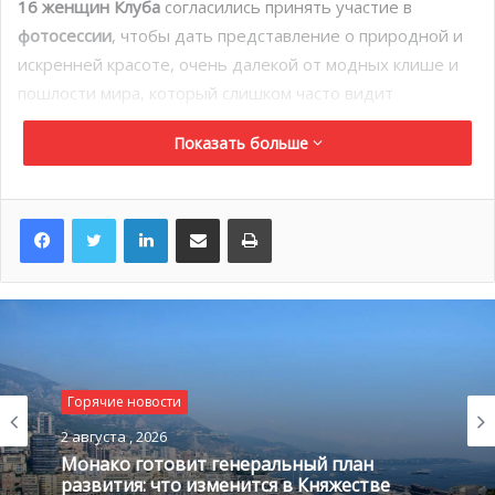
16 женщин Клуба
согласились принять участие в
фотосессии
, чтобы дать представление о природной и
искренней красоте, очень далекой от модных клише и
пошлости мира, который слишком часто видит
женщину, находящуюся только в поисках эстетического
Показать больше
совершенства и вечной молодости.
LinkedIn
Поделиться по электронной почте
Распечатать
Горячие новости
2 августа , 2026
Монако готовит генеральный план
развития: что изменится в Княжестве
Президент CREM стала инициатором этого проекта, а в