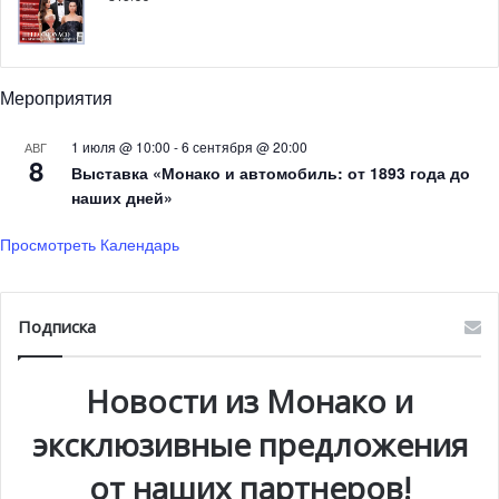
Фредерик де Шамбур, Франсьен Жироди, Хильда
Ханоз, Леди Джилл Ритблат, Луизет Аццоальо Леви
Суссан, Милена Монти, Пенда Гебель, Розабель
Мероприятия
Готанегра, Сэнди Толлманн, Шану С.П. Хиндужа, Симон
Пастор, София Вахарис Тсоувелекакис, Валерия Паретти
1 июля @ 10:00
-
6 сентября @ 20:00
АВГ
Саланти, Виктория Зинны и Султан Камолетто.
8
Выставка «Монако и автомобиль: от 1893 года до
наших дней»
Проект был полностью реализован в княжестве,
а фотографировались участники проекта в престижной
Просмотреть Календарь
обстановке отеля Эрмитаж.
Подписка
Новости из Монако и
эксклюзивные предложения
от наших партнеров!