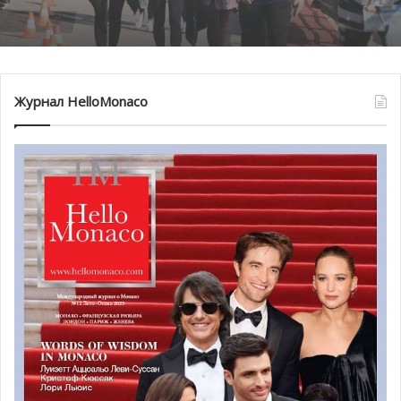
помог детям на пяти континентах
Напомним, что в прошлом году эта награда была
вручена Дэвиду Бекхэму.
Фото: uefa.com
Журнал HelloMonaco
Монако готовит генеральный план
развития: что изменится в Княжестве