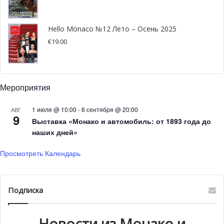
групповой турнир Лиги чемпионов, тогда как третьей по
счёту команде предстоит пробиваться в топ-лигу через
Hello Monaco №12 Лето – Осень 2025
квалификационные матчи.
€
19.00
Прошлым летом «красно-белые» обыграли пражскую
«Спарту» (0-2, 3-1), но уступили на этапе плей-офф
Мероприятия
донецкому «Шахтёру» (0-1, 2-2).
1 июля @ 10:00
-
6 сентября @ 20:00
АВГ
Жеребьёвки третьего предварительного раунда и плей-
9
Выставка «Монако и автомобиль: от 1893 года до
офф назначены на 18 июля и 2 августа.
наших дней»
Просмотреть Календарь
Подписка
Новости из Монако и