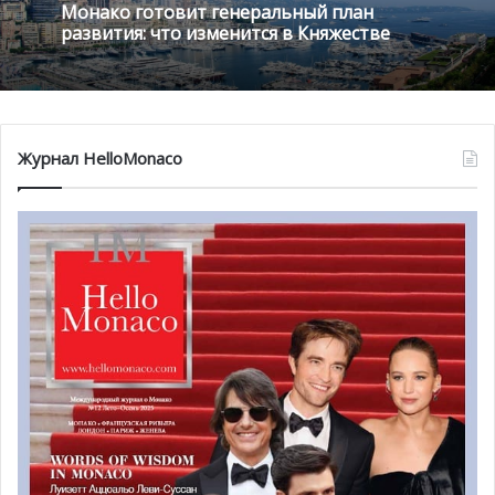
Монако готовит генеральный план
развития: что изменится в Княжестве
Журнал HelloMonaco
А тем временем баталии за и против ношения буркини
разворачиваются не только в суде и на политической
арене, но и на пляжах упомянутых коммун. Прокурор
Ниццы назначил расследование в среду 24 августа
касательно контроля полицейскими личности женщины,
окутанной покрывалом на пляже в Ницце, фотографии
которой облетели весь мир по сети Интернет на