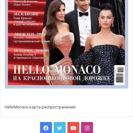
минувшей неделе. Полицейское управление
одновременно пытается идентифицировать авторов
некоторых злобных посланий, побуждающих к
репрессиям против полицейских, которые были
размещены в социальных сетях. Интернет уподобляет
муниципальную полицию «Гестапо». Другой ему
отвечает, прося адрес полицейских, и сыплет угрозами в
их адрес. Всё это происходит в течение менее чем трех
месяцев после драмы в Magnanville недалеко от Парижа,
где экстремистами были застрелены полицейский и вся
его семья.
HelloMonaco карта распространения
Facebook
Twitter
YouTube
Instagram