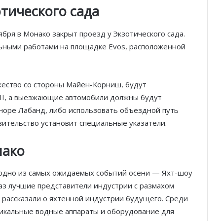
отического сада
ктября в Монако закрыт проезд у Экзотического сада.
ными работами на площадке ​​Evos, расположенной
ество со стороны Майен-Корниш, будут
 II, а выезжающие автомобили должны будут
норе Лабанд, либо использовать объездной путь
вительство установит специальные указатели.
нако
ь одно из самых ожидаемых событий осени — Яхт-шоу
раз лучшие представители индустрии с размахом
 рассказали о яхтенной индустрии будущего. Среди
никальные водные аппараты и оборудование для