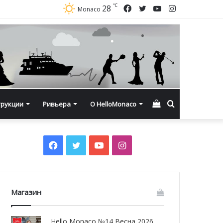
℃
Facebook
Twitter
YouTube
Instagram
28
Monaco
Смотреть
Искать
трукции
Ривьера
О HelloMonaco
корзину
Facebook
Twitter
YouTube
Instagram
Магазин
Hello Monaco №14 Весна 2026