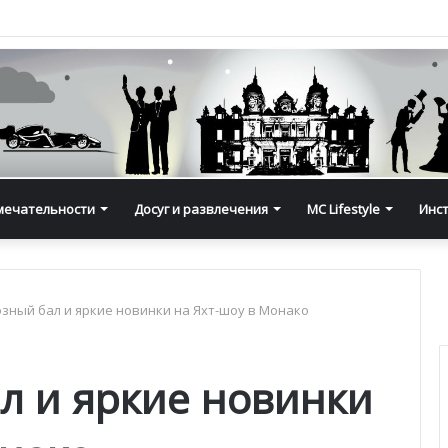
мечательности
Досуг и развлечения
MC Lifestyle
Инс
зный бал и яркие новинки на Яхт-шоу в Монако
л и яркие новинки