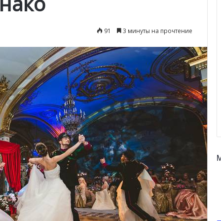
онако
91
3 минуты на прочтение