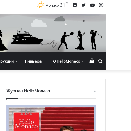
℃
Facebook
Twitter
YouTube
Instagram
31
Monaco
Смотреть
Искать
трукции
Ривьера
О HelloMonaco
корзину
Журнал HelloMonaco