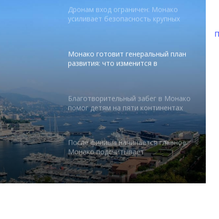
Дронам вход ограничен: Монако
усиливает безопасность крупных
мероприятий
П
Монако готовит генеральный план
развития: что изменится в
Княжестве
Благотворительный забег в Монако
помог детям на пяти континентах
тся в
После финиша начинается главное:
абег в
Монако подсчитывает
экономическую ценность Гран-при
 на
Формулы-1
Отели Монако стали главным
драйвером роста индустрии
гостеприимства