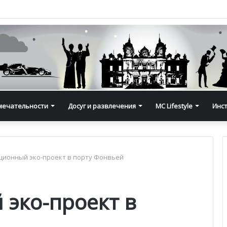
мечательности
Досуг и развлечения
MC Lifestyle
Инс
ионный эко-проект в порту Фонвьей
эко-проект в