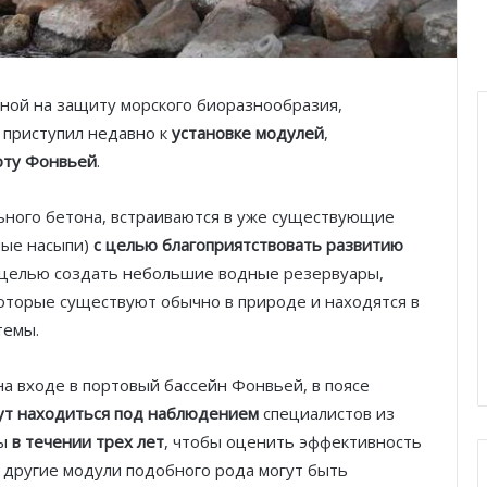
нной на защиту морского биоразнообразия,
приступил недавно к
установке модулей
,
рту Фонвьей
.
льного бетона, встраиваются в уже существующие
ные насыпи)
с целью
благоприятствовать развитию
c целью создать небольшие водные резервуары,
оторые существуют обычно в природе и находятся в
темы.
а входе в портовый бассейн Фонвьей, в поясе
ут находиться под наблюдением
специалистов из
ды
в течении трех лет
, чтобы оценить эффективность
, другие модули подобного рода могут быть
Князь Альбер II и Принцесса