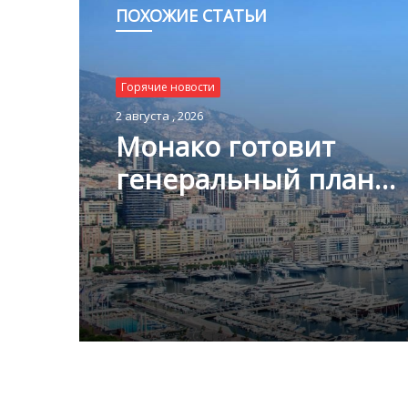
ПОХОЖИЕ СТАТЬИ
Горячие новости
2 августа , 2026
Горячие новости
Монако готовит
1 августа , 2026
генеральный план
развития: что измени
Княжестве
Благотворительный з
Монако помог детям
пяти континентах