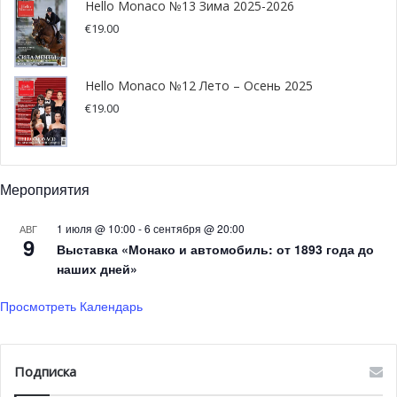
Hello Monaco №13 Зима 2025-2026
литературного творчества со множеством интересных
€
19.00
произведений, среди которых пьеса «Жизнь святого
Мартина», написанная в 2011 году и представленная на
сцене уже сорок раз.
Hello Monaco №12 Лето – Осень 2025
€
19.00
Мероприятия
1 июля @ 10:00
-
6 сентября @ 20:00
АВГ
9
Выставка «Монако и автомобиль: от 1893 года до
наших дней»
Просмотреть Календарь
Подписка