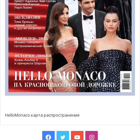
образцы и данные с подводной горы Senghor Seamount
на глубине 112 метров. Теперь его переместили на
территорию неподалеку от берегов острова Санта-
Лузия, где он будет собирать данные для немецкого
океанографического центра GEOMAR Helmholtz Centre
for Ocean Research Kiel, Университета Кабо-Верде и
Национального института развития рыболовства.
— Исследование рептилий на острове Бранку, а также
установка подводных камер, чтобы изучить морское
биоразнообразие недалеко от его берегов.
HelloMonaco карта распространения
Facebook
Twitter
YouTube
Instagram