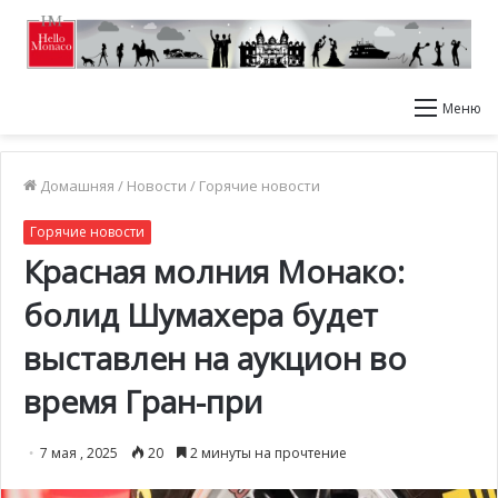
Меню
Домашняя
/
Новости
/
Горячие новости
Горячие новости
Красная молния Монако:
болид Шумахера будет
выставлен на аукцион во
время Гран-при
7 мая , 2025
20
2 минуты на прочтение