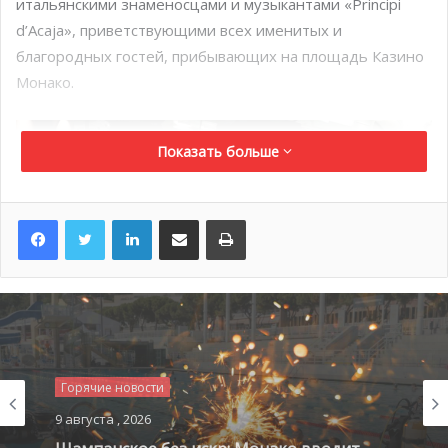
итальянскими знаменосцами и музыкантами «Principi
d’Acaja», приветствующими всех именитых и
благородных гостей, прибывающих на площадь Казино
Монако.
Показать больше
LinkedIn
Поделиться по электронной почте
Распечатать
Видеоплеер
Горячие новости
Горячие новости
9 августа , 2026
9 августа , 2026