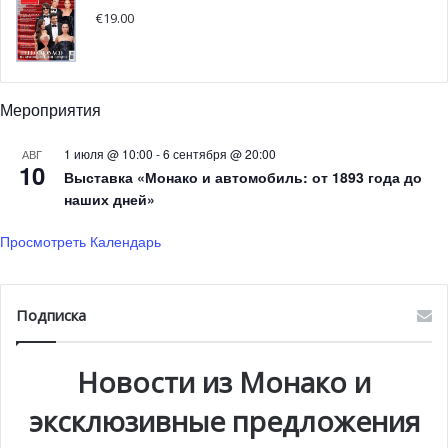
€
19.00
Мероприятия
1 июля @ 10:00
-
6 сентября @ 20:00
АВГ
10
Выставка «Монако и автомобиль: от 1893 года до
наших дней»
Делия Грейс Нобл
, оперная певица и организатор
Большого бала, тепло приветствовала всех
Просмотреть Календарь
очаровательных гостей. Грейс Нобл,
основатель
предприятия Noble Monte-Carlo
, обладающая
утонченным эстетическим вкусом, уже завоевала
Подписка
репутацию в организации стильных шоу, незабываемых
частных вечеринок, уникальных корпоративных
Новости из Монако и
мероприятий и культурных выставок по всему миру.
Но
всё же своего максимального потенциала она достигла с
эксклюзивные предложения
Большим Балом, состоявшимся 14 февраля.