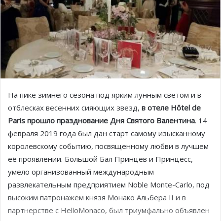
На пике зимнего сезона под ярким лунным светом и в
отблесках весенних сияющих звезд,
в отеле Hôtel de
Paris прошло празднование Дня Святого Валентина
. 14
февраля 2019 года был дан старт самому изысканному
королевскому событию, посвященному любви в лучшем
её проявлении. Большой Бал Принцев и Принцесс,
умело организованный международным
развлекательным предприятием Noble Monte-Carlo, под
высоким патронажем князя Монако Альбера II и в
партнерстве с HelloMonaco, был триумфально объявлен