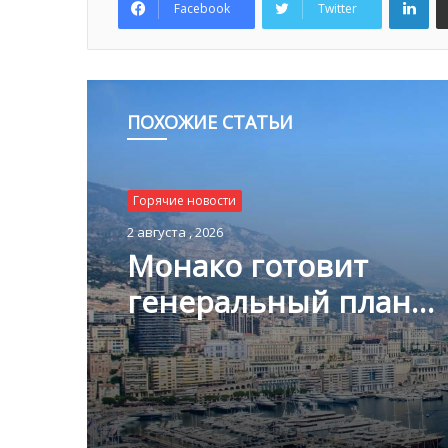
Facebook
Twitter
ПОХОЖИЕ СТАТЬИ
Горячие новости
Горячие новости
1 августа , 2026
2 августа , 2026
Благотворительный з
Монако помог детям
Монако готовит
пяти континентах
генеральный план
развития: что измени