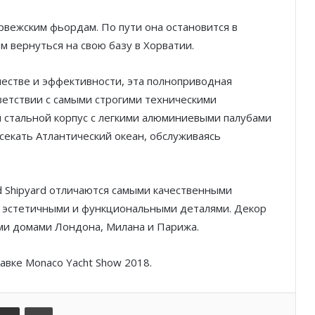
Князь Альбер II и Принцесса
норвежским фьордам. По пути она остановится в
Шарлен посетили 77-й Бал
м вернуться на свою базу в Хорватии.
Красного Креста Монако
естве и эффективности, эта полноприводная
Шарль Леклер вновь в борьбе:
Ferrari набирает скорость перед
ветствии с самыми строгими техническими
паузой
ый стальной корпус с легкими алюминиевыми палубами
секать Атлантический океан, обслуживаясь
SBM и Be Safe Monaco продлили
партнёрство ради безопасных
летних ночей
 Shipyard отличаются самыми качественными
, эстетичными и функциональными деталями. Декор
В Монако раскрыли мошенничество
с драгоценностями на сумму свыше
ми домами Лондона, Милана и Парижа.
€1 млн
тавке Monaco Yacht Show 2018.
От Нью-Йорка до Монако: BIG ART
FESTIVAL готовит вечер мирового
уровня на Лазурном Берегу
kedIn
Поделиться по электронной почте
Распечатать