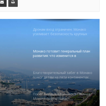
Дронам вход ограничен: Монако
усиливает безопасность крупных
мероприятий
Монако готовит генеральный план
развития: что изменится в
Княжестве
Благотворительный забег в Монако
помог детям на пяти континентах
абег в
После финиша начинается главное:
Монако подсчитывает
 на
экономическую ценность Гран-при
Формулы-1
Отели Монако стали главным
драйвером роста индустрии
тся в
гостеприимства