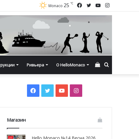
℃
Facebook
Twitter
YouTube
Instagram
25
Monaco
Смотреть
Искать
трукции
Ривьера
О HelloMonaco
корзину
Facebook
Twitter
YouTube
Instagram
Магазин
Hello Monaco №14 Весна 2026