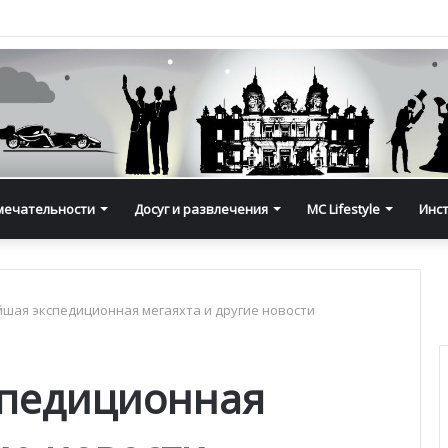
мечательности
Досуг и развлечения
MC Lifestyle
Инс
шая экспедиционная мегаяхта и другие новости
спедиционная