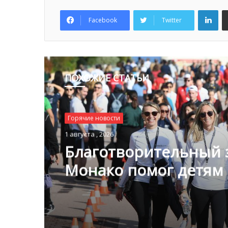
Lin
Facebook
Twitter
ПОХОЖИЕ СТАТЬИ
Горячие новости
1 августа , 2026
Благотворительный з
Монако помог детям
пяти континентах