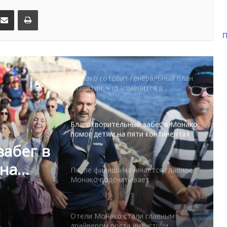
уровня на Лазурном Берегу
kedIn
Поделиться по электронной почте
Распечатать
Дронам вход ограничен: Монако
П
усиливает безопасность крупных
мероприятий
Монако готовит генеральный план
развития: что изменится в
Княжестве
Благотворительный забег в Монако
помог детям на пяти континентах
абег в
 на
После финиша начинается главное:
Монако подсчитывает
экономическую ценность Гран-при
Формулы-1
Отели Монако стали главным
драйвером роста индустрии