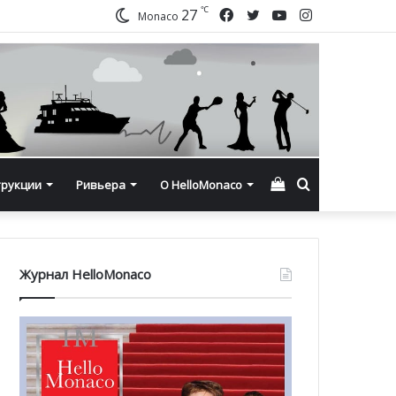
℃
Facebook
Twitter
YouTube
Instagram
27
Monaco
Смотреть
Искать
трукции
Ривьера
О HelloMonaco
корзину
Журнал HelloMonaco