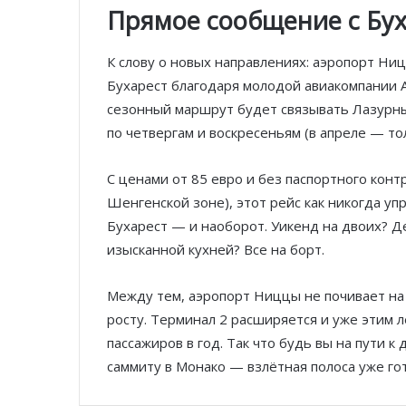
Прямое сообщение с Бу
К слову о новых направлениях: аэропорт Ни
Бухарест благодаря молодой авиакомпании An
сезонный маршрут будет связывать Лазурн
по четвергам и воскресеньям (в апреле — то
С ценами от 85 евро и без паспортного конт
Шенгенской зоне), этот рейс как никогда у
Бухарест — и наоборот. Уикенд на двоих? Д
изысканной кухней? Все на борт.
Между тем, аэропорт Ниццы не почивает на
росту. Терминал 2 расширяется и уже этим 
пассажиров в год. Так что будь вы на пути 
саммиту в Монако — взлётная полоса уже гот