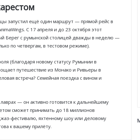
харестом
Князь Альбер II и Принцесса
ццы запустил ещё один маршрут — прямой рейс в
Шарлен посетили 77-й Бал
Красного Креста Монако
imaWings. С 17 апреля и до 23 октября этот
ый Берег с румынской столицей дважды в неделю —
лько по четвергам, в тестовом режиме).
Шарль Леклер вновь в борьбе:
Ferrari набирает скорость перед
паузой
роля (благодаря новому статусу Румынии в
прощает путешествие из Монако и Ривьеры в
SBM и Be Safe Monaco продлили
еловая встреча? Семейная поездка с вином и
партнёрство ради безопасных
летних ночей
 лаврах — он активно готовится к дальнейшему
В Монако раскрыли мошенничество
с драгоценностями на сумму свыше
летом сможет принимать до 18 миллионов
€1 млн
к джаз-фестивалю, яхтенному шоу или деловому
ова к вашему прилёту.
От Нью-Йорка до Монако: BIG ART
FESTIVAL готовит вечер мирового