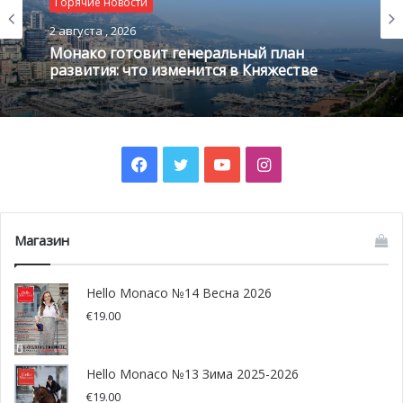
Горячие новости
2 августа , 2026
Монако готовит генеральный план
развития: что изменится в Княжестве
Facebook
Twitter
YouTube
Instagram
Дэвид Уэлсли Уэсли (David Wellesley Wesley), директор-основатель
Магазин
Британской выставки школ-пансионов, © British Boarding Schools
Show
Hello Monaco №14 Весна 2026
Фактически, экспоненты в непринужденной
€
19.00
гостеприимной атмосфере предоставили всем
посетителям полезную информацию относительно
Hello Monaco №13 Зима 2025-2026
школ, их академических программ, уровней
€
19.00