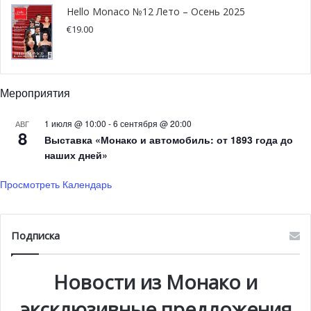
провокатор Хельмут Ньютон, богатая коллекция Нового
Hello Monaco №12 Лето – Осень 2025
национального музея Монако — Лубутен черпал
€
19.00
вдохновение буквально отовсюду.
Также организаторы выставки приготовили некоторые
Мероприятия
эксклюзивные экспонаты, например, головной убор
Жозефины Бейкер работы Андре Левассёра, скульптуру
1 июля @ 10:00
-
6 сентября @ 20:00
АВГ
8
«Омар и осьминог» Матюрена Мею, люстру в виде
Выставка «Монако и автомобиль: от 1893 года до
радиолярии работы Констана Ру и фантазийную
наших дней»
обувную серию.
Просмотреть Календарь
Подписка
Новости из Монако и
эксклюзивные предложения