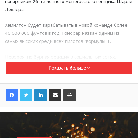
напарником 26-ти летнего монегасского гонщика Шарля
Леклера.
Хэмилтон будет зарабатывать в новой команде более
40 000 000 фунтов в год. Гонорар назван одним из
самых высоких среди всех пилотов Формулы-1.
Невероятно бурная реакция в социальных сетях,
обсуждения и споры. Сам Льюис на днях
Показать больше
прокомментировал переход, отметив, что итальянская
марка станет новой главой его карьеры, а сесть за руль
красного болида было его давней детской мечтой.
LinkedIn
Поделиться по электронной почте
Распечатать
Семикратный чемпион мира заменит Карлоса Сайнца в
начале следующего года после 12 сезонов в Mercedes,
который сейчас ищет ему замену.
39-летний Хэмилтон подписал контракт на год с Ferrari с