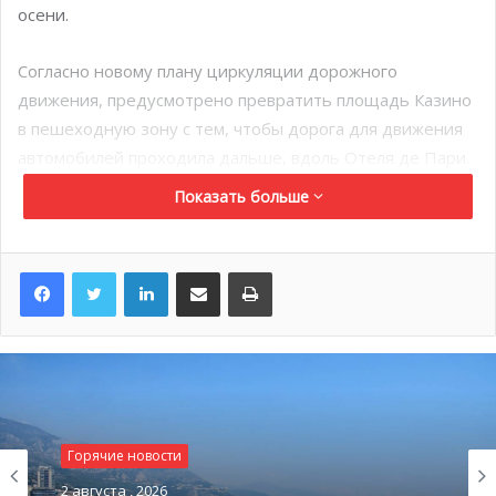
осени.
Согласно новому плану циркуляции дорожного
движения, предусмотрено превратить площадь Казино
в пешеходную зону с тем, чтобы дорога для движения
автомобилей проходила дальше, вдоль Отеля де Пари.
Таким образом, гости отеля смогут по-прежнему
Показать больше
беспрепятственно подъезжать к отелю и выгружать
свой багаж.
LinkedIn
Поделиться по электронной почте
Распечатать
Эта новая схема движения была введена в действие
пока только в пробном режиме. Цель этих изменений:
превратить площадь Казино в полностью
пешеходную зону и сделать ее безопасным
прогулочным местом как для резидентов, так и для
Горячие новости
многочисленных туристов Монако;
2 августа , 2026