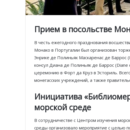
Прием в посольстве Мон
В честь ежегодного празднования восшествия
Монако в Португалии был организован торж
Энрике де Полиньяк Маскаренас де Баррос (He
консул Диана де Полиньяк де Баррос (Diane 
церемонию в Форт да Круз в Эсториль. Всег
монегасских учреждений, а также правитель
Инициатива «Библиомер
морской среде
В сотрудничестве с Центром изучения морс
среды организовало мероприятие с целью 