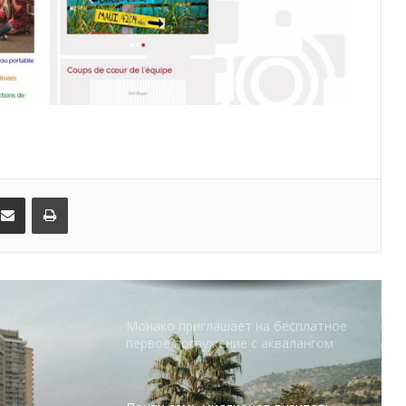
драйвером роста индустрии
гостеприимства
Князь Альбер II и Принцесса
Шарлен посетили 77-й Бал
Красного Креста Монако
Шарль Леклер вновь в борьбе:
Ferrari набирает скорость перед
паузой
kedIn
Поделиться по электронной почте
Распечатать
Монако приглашает на бесплатное
первое погружение с аквалангом
Почти семь миллионов визитов:
Монако раскрыло туристическую
статистику