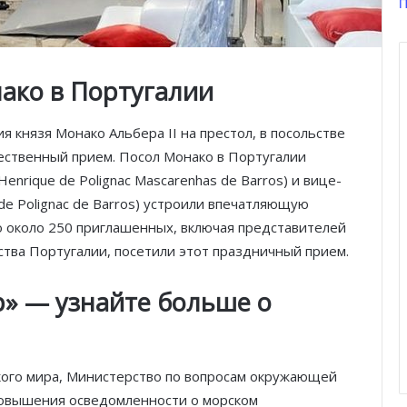
П
ако в Португалии
 князя Монако Альбера II на престол, в посольстве
ественный прием. Посол Монако в Португалии
nrique de Polignac Mascarenhas de Barros) и вице-
de Polignac de Barros) устроили впечатляющую
о около 250 приглашенных, включая представителей
ства Португалии, посетили этот праздничный прием.
» — узнайте больше о
кого мира, Министерство по вопросам окружающей
повышения осведомленности о морском