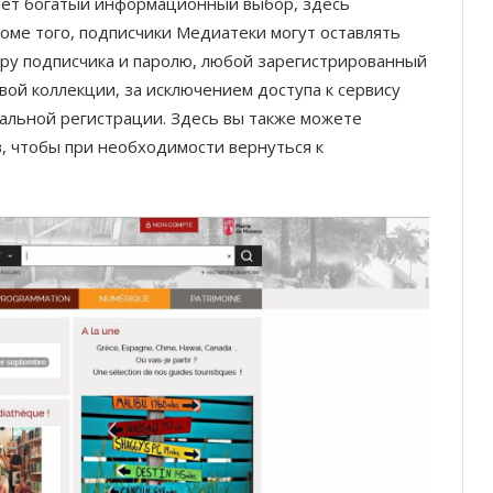
яет богатый информационный выбор, здесь
оме того, подписчики Медиатеки могут оставлять
еру подписчика и паролю, любой зарегистрированный
вой коллекции, за исключением доступа к сервису
альной регистрации. Здесь вы также можете
, чтобы при необходимости вернуться к
Благотворительный забег в Монако
помог детям на пяти континентах
После финиша начинается главное:
Монако подсчитывает
экономическую ценность Гран-при
Формулы-1
Отели Монако стали главным