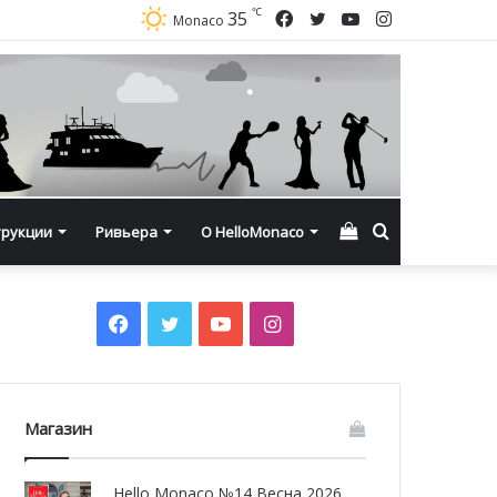
℃
Facebook
Twitter
YouTube
Instagram
35
Monaco
Смотреть
Искать
трукции
Ривьера
О HelloMonaco
корзину
Facebook
Twitter
YouTube
Instagram
Магазин
Hello Monaco №14 Весна 2026