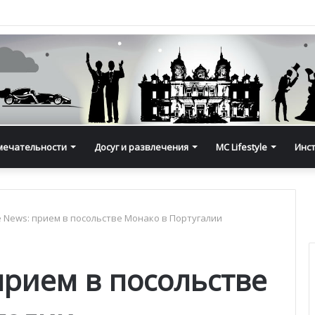
мечательности
Досуг и развлечения
MC Lifestyle
Инс
e News: прием в посольстве Монако в Португалии
прием в посольстве