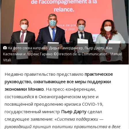
На фото слева направо: Дидье Гамердингер, Пьер Дарту, Жан
Кастеллини и Лоренс Гарино ©Direction de la Communication - Manuel
Vitali
Недавно правительство представило
практическое
руководство, охватывающее все меры поддержки
экономики Монако
. На пресс-конференции,
состоявшейся в Океанографическом музее и
посвящённой преодолению кризиса COVID-19,
государственный министр
Пьер Дарту
сделал
следующее заявление: «
Система поддержки —
руководящий принцип политики правительства в деле