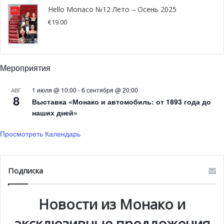
Hello Monaco №12 Лето – Осень 2025
€
19.00
Мероприятия
1 июля @ 10:00
-
6 сентября @ 20:00
АВГ
8
Выставка «Монако и автомобиль: от 1893 года до
наших дней»
Просмотреть Календарь
1-е место в категории «Свободная тема» Джузеппе Томеллери, Val
Подписка
d’Orcia
Лауреаты-победители
Новости из Монако и
эксклюзивные предложения
В категории
«Человек и море»
победили: