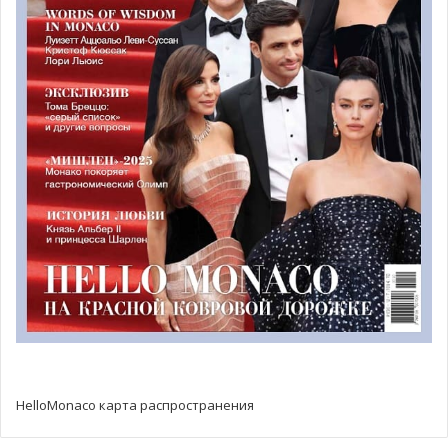
красная дорожка. Под вспышки фотокамер попали
именитые актеры и деятели кино и телеиндустрии.
В официальном открытии главного конкурса
телеиндустрии принял участие князь Альбер II. Суверен
выступил перед гостями с речью, отметив, что рад
приветствовать в княжестве теле и кино сообщество со
всего мира.
За свою выдающуюся работу в киноиндустрии
«Хрустальную нимфу» из рук князя получил
легендарный американский актер Морган Фриман.
Награда для восходящей звезды была вручена
британской актрисе Симоне Эшли, известной по роли
Кейт в популярном телесериале «Бриджертоны».
HelloMonaco карта распространения
Фильмом-открытием стала мировая премьера «Серого
дома» Кевина Костнера. Шпионский сериал из шести