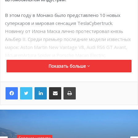
В этом году в Монако было представлено 10 новых
суперкаров и мировая сенсация TeslaCybertruck.
Новинку от Илона Маска лично протестировал князь
Альбер II. Среди премьер последние модели известных
марок: Aston Martin New Vantage V8, Audi RS6 GT Avant,
McLarenArtura Spider и Porsche Macan Electric.
Показать больше
Китайские BYD, Venturi и Audi, представляют передовые
экологичные разработки на основе 100%
электрического двигателя. Монегасская компания Venturi
LinkedIn
Поделиться по электронной почте
Распечатать
продемонстрировала переводую модель лунохода,
который в скором времени отправится в космическую
миссию.
Более 60 классических спортивных автомобилей 20-го
века, среди которых редкий Mercedes«Silver Arrow»