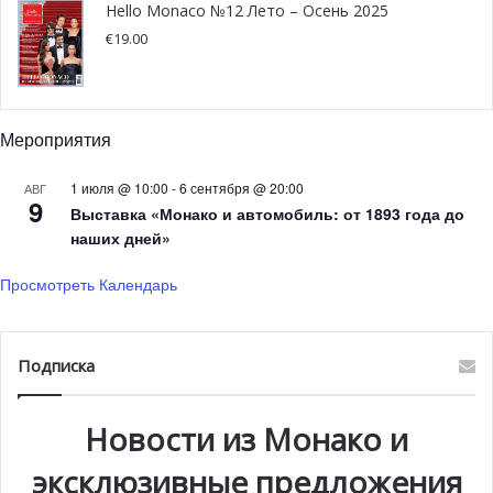
Hello Monaco №12 Лето – Осень 2025
€
19.00
Мероприятия
1 июля @ 10:00
-
6 сентября @ 20:00
АВГ
9
Выставка «Монако и автомобиль: от 1893 года до
наших дней»
Просмотреть Календарь
Подписка
Новости из Монако и
Все заинтересованные стороны сосредоточились на
эксклюзивные предложения
том, как защитить южных гладких китов в Патагонии