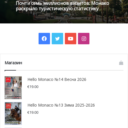
Почти семь миллионов визитов: Монако
морскому биоразнообразию. Эта идея была предложена
раскрыло туристическую статистику
в рамках дискуссии, проведенной в прошлый вторник,
26 марта, в Яхт-клубе Монако Ассоциацией Монако
Аргентина (AMA), которая участвует в проектах в
области образования, культуры и здравоохранения с
Facebook
Twitter
YouTube
Instagram
момента своего создания в 2006 году.
Магазин
Hello Monaco №14 Весна 2026
€
19.00
Hello Monaco №13 Зима 2025-2026
€
19.00