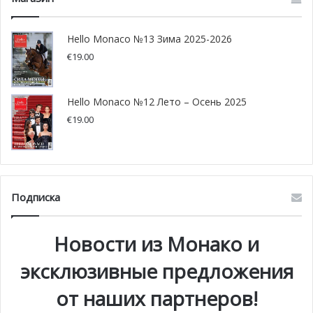
Смысл акции — не обнаруженный при диагностике
вирус не представляет опасности передачи другому
Hello Monaco №13 Зима 2025-2026
человеку. Отныне монегасская ассоциация Fight Aids
€
19.00
Monaco и правительство княжества будут работать рука
об руку для того, чтобы достигнуть заявленных в
Hello Monaco №12 Лето – Осень 2025
Парижской декларации целей к 2020 году.
€
19.00
Подписка
Новости из Монако и
эксклюзивные предложения
от наших партнеров!