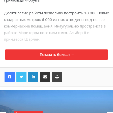
Гримальди Форума.
Десятилетие работы позволило построить 10 000 новых
квадратных метров: 6 000 из них отведены под новые
коммерческие помещения. Инаугурацию пространств в
районе Маретерра посетили князь Альбер II и
принцесса Шарлен.
Расположенное вдоль старого здания Le Patio стало
Показать больше
самым многофункциональным из новых помещений.
Площадь в 1500 квадратных метров вдоль открытого
патио может использоваться как единое целое или
LinkedIn
Поделиться по электронной почте
Распечатать
быть разделена на семь независимых конференц-залов.
Галерея Дягилева стала связующим звеном между
двумя зданиями. На этой площади в 1300 квадратных
метров есть все для проведения выставок и конгрессов.
Торжественное открытие совпало с 25-летием