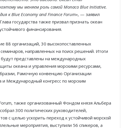
тому мы меняем роль самой Monaco Blue Initiative.
дия к Blue Economy and Finance Forum»
, — заявил
 Глава государства также призвал признать океан
устойчивого финансирования.
стие 88 организаций, 30 высокопоставленных
х семинаров, направленных на поиск решений. Итоги
 будут представлены на международных
ащиты океана и управления морскими ресурсами,
образии, Рамочную конвенцию Организации
 и Международный конгресс по морским
 Forum, также организованный Фондом князя Альбера
 собрал 300 политических руководителей,
ов с целью ускорить переход к устойчивой морской
аллельные мероприятия, выступили 56 спикеров, а