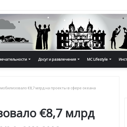
мечательности
Досуг и развлечения
MC Lifestyle
Инс
мобилизовало €8,7 млрд на проекты в сфере океана
овало €8,7 млрд