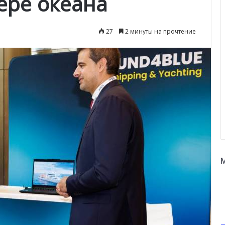
ере океана
27
2 минуты на прочтение