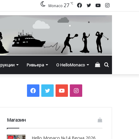
℃
Facebook
Twitter
YouTube
Instagram
27
Monaco
Смотреть
Искать
трукции
Ривьера
О HelloMonaco
корзину
Facebook
Twitter
YouTube
Instagram
Магазин
Hello Monaco №14 Весна 2026