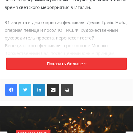
время светского мероприятия в Италии.
31 августа в дни открытия фестиваля Делия Грейс Нобл,
оперная певица и посол ЮНИСЕФ, художественный
руководитель проекта, перенесет гостей
Венецианского фестиваля в роскошное Монако.
Торжественный бал, посвященный юным принцам,
принцессам и знаменитой американской актрисе,
Показать больше
принцессе Грейс Келли, покажет как проходят
гламурные приемы в княжестве.
LinkedIn
Поделиться по электронной почте
Распечатать
Местом проведения бала станет фешенебельный отель
Baglioni Hotel Luna. После вечернего коктейля гостей
ждет роскошный гала-ужин с блюдами высокой
гастрономии от шеф-повара, обладателя звезды
Мишлен Клаудио Сэдлера и красочное шоу. Среди
приглашенных гостей всемирно известные киноактеры