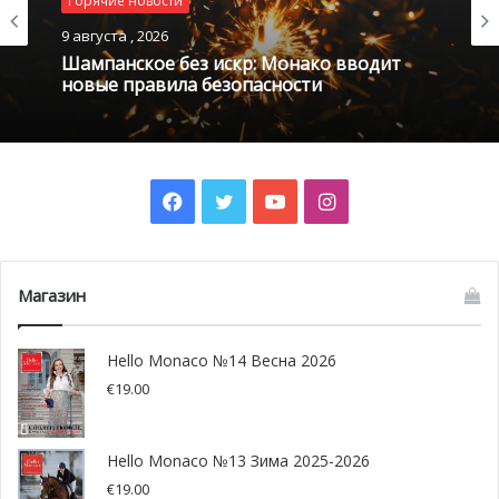
Горячие новости
и актрисы.
9 августа , 2026
Шампанское без искр: Монако вводит
В этом году журнал HelloMonaco стал официальным
новые правила безопасности
медиа-партнером события.
Facebook
Twitter
YouTube
Instagram
Магазин
Hello Monaco №14 Весна 2026
€
19.00
Hello Monaco №13 Зима 2025-2026
€
19.00