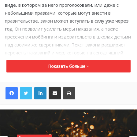
виде, в котором за него проголосовали, или даже с
небольшими правками, которые могут внести в
правительстве, закон может
вступить в силу уже через
год
. Он позволит усилить меры наказания, а также
пресечения моббинга и издевательств в школах детьми
над своими же сверстниками. Текст закона расширяет
перечень наказаний и мер, которые на сегодняшний
день уже введены в практику департаментом
Показать больше
образования, молодежи и спорта.
Чтобы составить текст закона, депутаты привлекли к
LinkedIn
Поделиться по электронной почте
Распечатать
консультативной работе несколько ассоциаций
княжества, среди которых Action Innocence, l’Association
des parents d’Élèves, Jeune J’Écoute.
Необходимость усилить имеющееся законодательство
появилась в связи с сильной интеграцией социальных