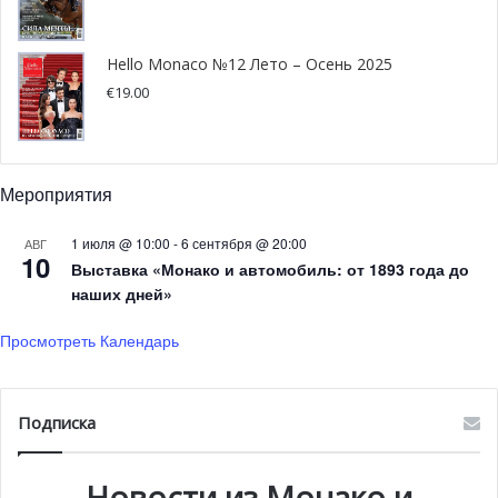
заведениях, решать их и глобально бороться с такого
рода проблемами в Монако. Таким лицом должен стать
Hello Monaco №12 Лето – Осень 2025
детский психолог или детских психиатр, который будет
€
19.00
одним из первых общаться как с жертвами, так и с
обидчиками.
Мероприятия
У правительства Монако теперь есть максимум 10
месяцев, чтобы изучить закон, оценить его, дать ему
1 июля @ 10:00
-
6 сентября @ 20:00
АВГ
зеленый свет или же внести правки со своей стороны.
10
Выставка «Монако и автомобиль: от 1893 года до
наших дней»
Просмотреть Календарь
Подписка
Новости из Монако и