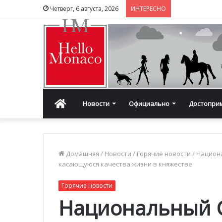
Четверг, 6 августа, 2026
ИНТЕРЕСНО
Главная
Новости
Официально
Достопри
Домашняя
/
Новости
/
Горячие новости
/
Национ
касающуюся качества жизни в княжестве
Горячие новости
Национальный 