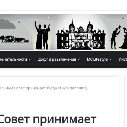
мечательности
Досуг и развлечения
MC Lifestyle
Инс
альный Совет принимает бюджетную поправку,
Совет принимает