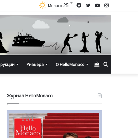
℃
Facebook
Twitter
YouTube
Instagram
25
Monaco
Смотреть
Искать
трукции
Ривьера
О HelloMonaco
корзину
Журнал HelloMonaco