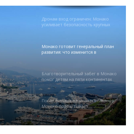
уровня на Лазурном Берегу
Дронам вход ограничен: Монако
усиливает безопасность крупных
мероприятий
Монако готовит генеральный план
развития: что изменится в
Княжестве
Благотворительный забег в Монако
помог детям на пяти континентах
тся в
После финиша начинается главное:
Монако подсчитывает
экономическую ценность Гран-при
Формулы-1
Отели Монако стали главным
драйвером роста индустрии