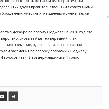
есного транспорта, он напомнил о практически
 сделанных двумя правительственными советниками
ля брошенных животных, на данный момент, также
Князь Альбер II и Принцесса
П
Шарлен посетили 77-й Бал
Красного Креста Монако
ета в декабре по поводу бюджета на 2020 год эта
Шарль Леклер вновь в борьбе:
, вероятно, снова выйдет на передний план.
Ferrari набирает скорость перед
влению внимание, здесь появится позитивная
паузой
ходом заседания по вопросу поправки к бюджету
14 голосов «за», 8 воздержавшихся и 1 голос
SBM и Be Safe Monaco продлили
партнёрство ради безопасных
летних ночей
В Монако раскрыли мошенничество
с драгоценностями на сумму свыше
€1 млн
kedIn
Поделиться по электронной почте
Распечатать
От Нью-Йорка до Монако: BIG ART
FESTIVAL готовит вечер мирового