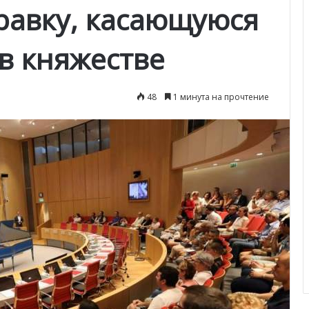
авку, касающуюся
в княжестве
48
1 минута на прочтение