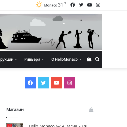
℃
Facebook
Twitter
YouTube
Instagram
31
Monaco
Смотреть
Искать
трукции
Ривьера
О HelloMonaco
корзину
Facebook
Twitter
YouTube
Instagram
Магазин
Hello Monaco №14 Весна 2026