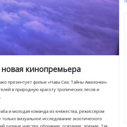
П
 новая кинопремьера
нако презентует фильм «Нава Сиа: Тайны Амазонки».
елей в природную красоту тропических лесов и
.
аба и молодая команда из княжества, режиссером
 только визуальное исследование экзотического
й разные чувства: обоняние, осязание, зрение. Так,