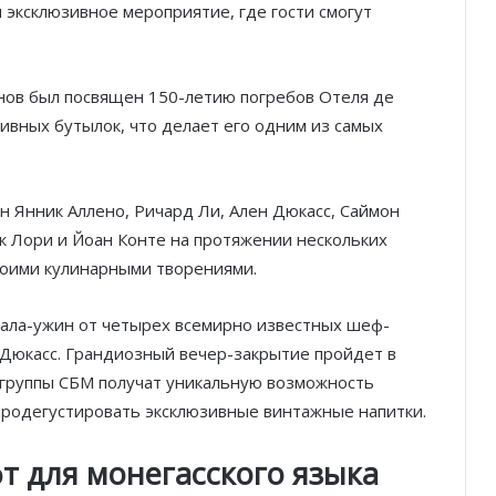
я эксклюзивное мероприятие, где гости смогут
анов был посвящен 150-летию погребов Отеля де
зивных бутылок, что делает его одним из самых
н Янник Аллено, Ричард Ли, Ален Дюкасс, Саймон
к Лори и Йоан Конте на протяжении нескольких
воими кулинарными творениями.
гала-ужин от четырех всемирно известных шеф-
 Дюкасс. Грандиозный вечер-закрытие пройдет в
 группы СБМ получат уникальную возможность
 продегустировать эксклюзивные винтажные напитки.
 для монегасского языка