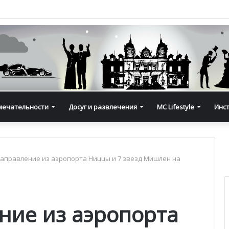
мечательности
Досуг и развлечения
MC Lifestyle
Инс
аправление из аэропорта Ниццы и 7 звезд Мишлен на
ние из аэропорта