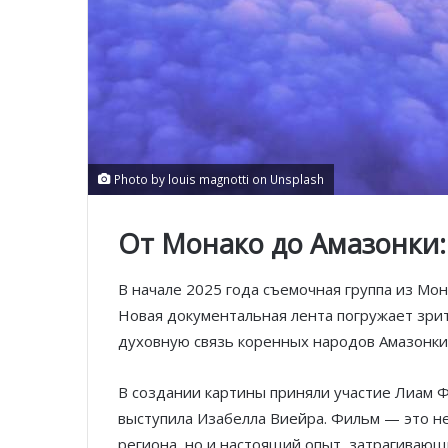
Photo by louis magnotti on Unsplash
От Монако до Амазонки:
В начале 2025 года съемочная группа из Мо
Новая документальная лента погружает зрит
духовную связь коренных народов Амазонки
В создании картины приняли участие Лиам Ф
выступила Изабелла Виейра. Фильм — это не
региона, но и настоящий опыт, затрагивающи