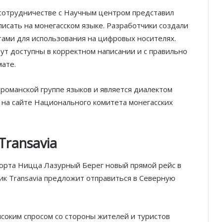
сотрудничестве с Научным центром представил
исать на монегасском языке. Разработчики создали
ами для использования на цифровых носителях.
ут доступны в корректном написании и с правильно
ате.
 романской группе языков и является диалектом
 на сайте Национального комитета монегасских
Благотворительный забег в Монако
помог детям на пяти континентах
Transavia
После финиша начинается главное:
опорта Ницца Лазурный Берег новый прямой рейс в
Монако подсчитывает
чик Transavia предложит отправиться в Северную
экономическую ценность Гран-при
Формулы-1
Отели Монако стали главным
соким спросом со стороны жителей и туристов
драйвером роста индустрии