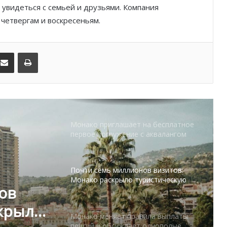
гостеприимства
и увидеться с семьей и друзьями. Компания
 четвергам и воскресеньям.
Князь Альбер II и Принцесса
Шарлен посетили 77-й Бал
Красного Креста Монако
kedIn
Поделиться по электронной почте
Распечатать
Шарль Леклер вновь в борьбе:
Ferrari набирает скорость перед
паузой
Монако приглашает на бесплатное
первое погружение с аквалангом
Почти семь миллионов визитов:
Монако раскрыло туристическую
ов
статистику
скрыло
Монако меняет правила выплаты
пенсий и обсуждает однополые