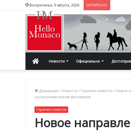
Воскресенье, 9 августа, 2026
ИНТЕРЕСНО
Главная
Новости
Официально
Достопри
Домашняя
/
Новости
/
Горячие новости
/
Новое н
гастрономическом фестивале
Горячие новости
Новое направле