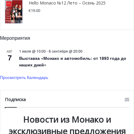
Hello Monaco №12 Лето – Осень 2025
€
19.00
HelloMonaco взял интервью у фаворита соревнований
2018 года. Судно на солнечных батареях Clafis
постоянно выигрывает гонки в своей категории в
Монако. Команда Clafis одерживала победу четыре года
Мероприятия
подряд, с самого первого проведения гонок в Монако.
Мы пообщались с Вилко Портингой (Wilco Portinga),
1 июля @ 10:00
-
6 сентября @ 20:00
АВГ
7
Выставка «Монако и автомобиль: от 1893 года до
одним из лидеров команды, и Фенна Крике (Fenna
наших дней»
Krieke).
Просмотреть Календарь
Подписка
Новости из Монако и
эксклюзивные предложения