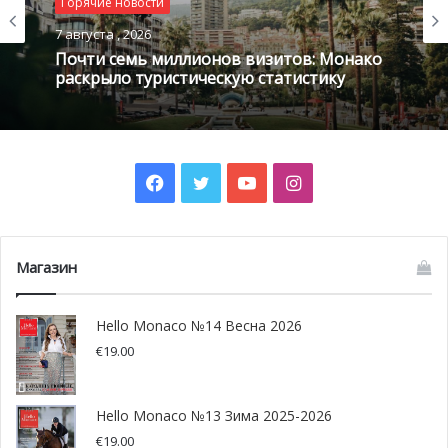
Горячие новости
7 августа , 2026
Почти семь миллионов визитов: Монако
раскрыло туристическую статистику
Facebook
Twitter
YouTube
Instagram
Магазин
Hello Monaco №14 Весна 2026
Обязанности нового Отдела
€
19.00
полиции DEPCV
Hello Monaco №13 Зима 2025-2026
42 сотрудника будут распределены по четырём
€
19.00