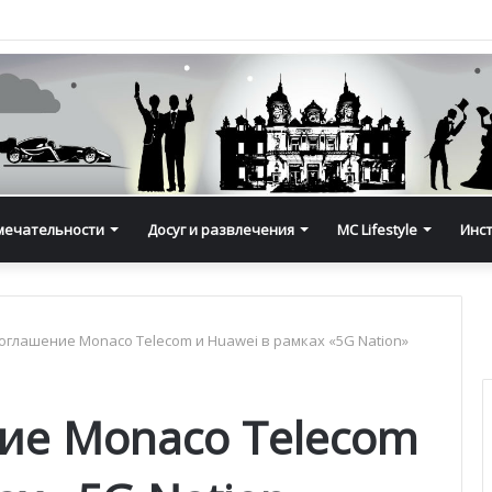
мечательности
Досуг и развлечения
MC Lifestyle
Инс
оглашение Monaco Telecom и Huawei в рамках «5G Nation»
ие Monaco Telecom