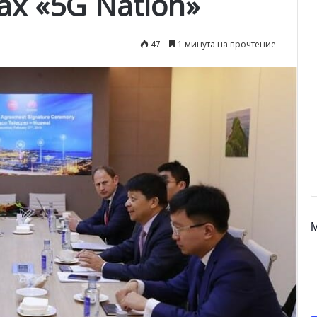
ах «5G Nation»
47
1 минута на прочтение