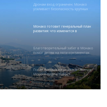
Дронам вход ограничен: Монако
усиливает безопасность крупных
мероприятий
Монако готовит генеральный план
развития: что изменится в
Княжестве
Благотворительный забег в Монако
помог детям на пяти континентах
тся в
После финиша начинается главное:
Монако подсчитывает
экономическую ценность Гран-при
Формулы-1
Отели Монако стали главным
драйвером роста индустрии
гостеприимства