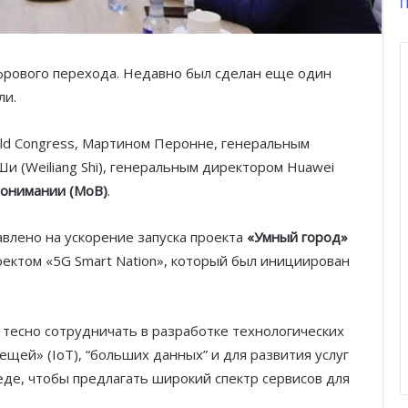
П
ифрового перехода. Недавно был сделан еще один
ли.
rld Congress, Мартином Перонне, генеральным
и (Weiliang Shi), генеральным директором Huawei
понимании (МоВ)
.
авлено на ускорение запуска проекта
«Умный город»
проектом «5G Smart Nation», который был инициирован
т тесно сотрудничать в разработке технологических
щей» (IoT), “больших данных” и для развития услуг
еде, чтобы предлагать широкий спектр сервисов для