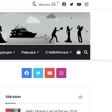
℃
Facebook
Twitter
YouTube
Instagram
25
Monaco
Смотреть
Искать
трукции
Ривьера
О HelloMonaco
корзину
Facebook
Twitter
YouTube
Instagram
Магазин
Hello Monaco №14 Весна 2026