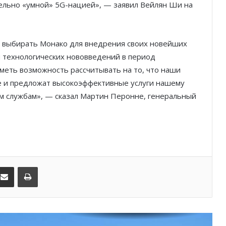
тельно «умной» 5G-нацией», — заявил Вейлян Ши на
Князь Альбер II и Принцесса
Шарлен посетили 77-й Бал
Красного Креста Монако
 выбирать Монако для внедрения своих новейших
Шарль Леклер вновь в борьбе:
я технологических нововведений в период
Ferrari набирает скорость перед
меть возможность рассчитывать на то, что наши
паузой
е и предложат высокоэффективные услуги нашему
м службам», — сказал Мартин Перонне, генеральный
SBM и Be Safe Monaco продлили
партнёрство ради безопасных
летних ночей
В Монако раскрыли мошенничество
с драгоценностями на сумму свыше
€1 млн
kedIn
Поделиться по электронной почте
Распечатать
От Нью-Йорка до Монако: BIG ART
FESTIVAL готовит вечер мирового
уровня на Лазурном Берегу