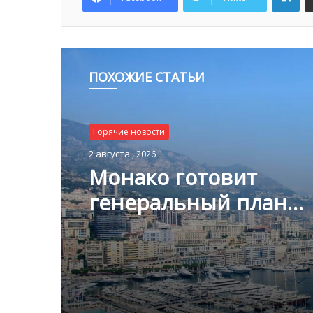
ПОХОЖИЕ СТАТЬИ
Горячие новости
Горячие новости
2 августа , 2026
1 августа , 2026
Монако готовит
генеральный план
развития: что измени
Благотворительный з
Княжестве
Монако помог детям