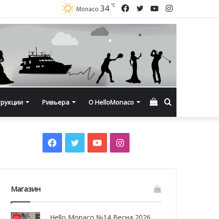
℃
Facebook
Twitter
YouTube
Instagram
34
Monaco
Смотреть
Искать
трукции
Ривьера
О HelloMonaco
корзину
Facebook
Twitter
YouTube
Instagram
Магазин
Hello Monaco №14 Весна 2026