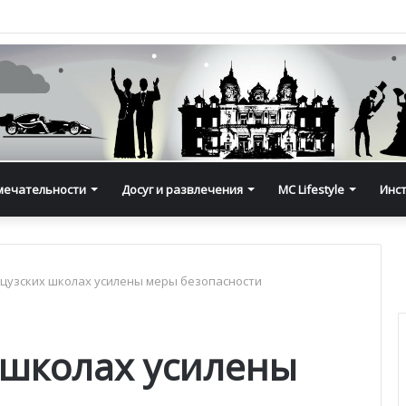
мечательности
Досуг и развлечения
MC Lifestyle
Инс
цузских школах усилены меры безопасности
 школах усилены