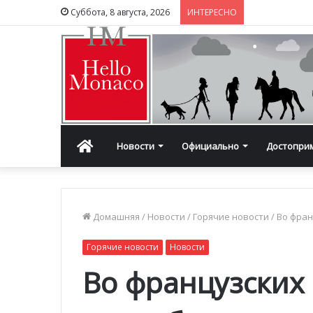
Суббота, 8 августа, 2026
ИНТЕРЕСНО
Главная
Новости
Официально
Достопри
Домашняя
/
Новости
/
Горячие новости
/
Во фран
Горячие новости
Новости
Во французских