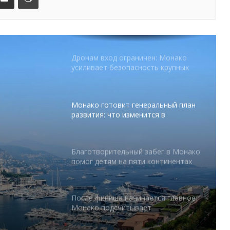
FESTIVAL готовит вечер мирового
уровня на Лазурном Берегу
Дронам вход ограничен: Монако
усиливает безопасность крупных
мероприятий
Монако готовит генеральный план
развития: что изменится в
Княжестве
Благотворительный забег в Монако
помог детям на пяти континентах
тся в
После финиша начинается главное:
абег в
Монако подсчитывает
экономическую ценность Гран-при
 на
Формулы-1
Отели Монако стали главным