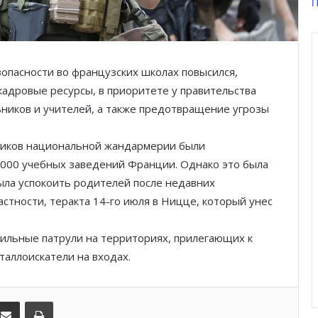
П
Князь Альбер II и Принцесса
Шарлен посетили 77-й Бал
зопасности во французских школах повысился,
Красного Креста Монако
адровые ресурсы, в приоритете у правительства
ников и учителей, а также предотвращение угрозы
Шарль Леклер вновь в борьбе:
Ferrari набирает скорость перед
паузой
дников национальной жандармерии были
 000 учебных заведений Франции. Однако это была
SBM и Be Safe Monaco продлили
ыла успокоить родителей после недавних
партнёрство ради безопасных
стности, теракта 14-го июля в Ницце, который унес
летних ночей
ильные патрули на территориях, прилегающих к
В Монако раскрыли мошенничество
таллоискатели на входах.
с драгоценностями на сумму свыше
€1 млн
kedIn
Поделиться по электронной почте
Распечатать
От Нью-Йорка до Монако: BIG ART