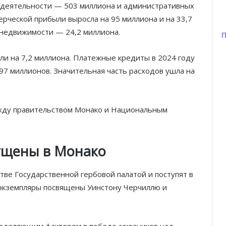
й деятельности — 503 миллиона и административных
ерческой прибыли выросла на 95 миллиона и на 33,7
 недвижимости — 24,2 миллиона.
П
и на 7,2 миллиона. Платежные кредиты в 2024 году
197 миллионов. Значительная часть расходов ушла на
жду правительством Монако и Национальным
ущены в Монако
тве Государственной гербовой палатой и поступят в
 экземпляры посвящены Уинстону Черчиллю и
ределяющим фактором в победе союзников над