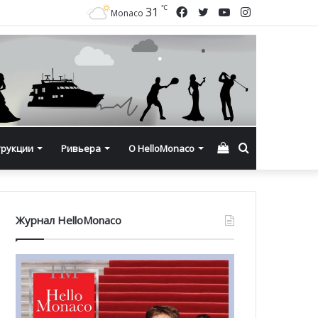
℃
Facebook
Twitter
YouTube
Instagram
31
Monaco
Смотреть
Искать
трукции
Ривьера
О HelloMonaco
корзину
Журнал HelloMonaco