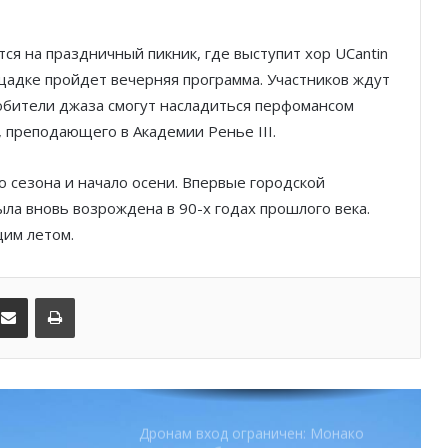
паузой
ся на праздничный пикник, где выступит хор UCantin
SBM и Be Safe Monaco продлили
лощадке пройдет вечерняя программа. Участников ждут
партнёрство ради безопасных
бители джаза смогут насладиться перфомансом
летних ночей
 преподающего в Академии Ренье III.
В Монако раскрыли мошенничество
с драгоценностями на сумму свыше
о сезона и начало осени. Впервые городской
€1 млн
ыла вновь возрождена в 90-х годах прошлого века.
им летом.
От Нью-Йорка до Монако: BIG ART
FESTIVAL готовит вечер мирового
уровня на Лазурном Берегу
kedIn
Поделиться по электронной почте
Распечатать
Дронам вход ограничен: Монако
усиливает безопасность крупных
мероприятий
Монако готовит генеральный план