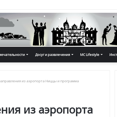
мечательности
Досуг и развлечения
MC Lifestyle
Инс
аправления из аэропорта Ниццы и программа
ния из аэропорта