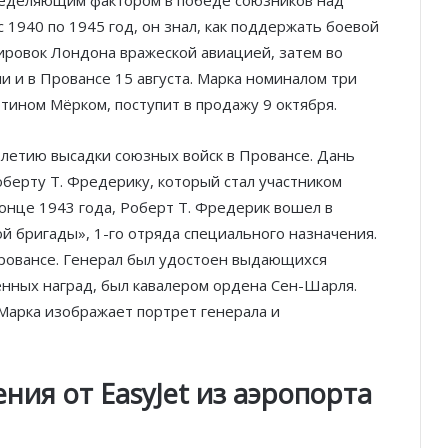
 1940 по 1945 год, он знал, как поддержать боевой
ировок Лондона вражеской авиацией, затем во
и и в Провансе 15 августа. Марка номиналом три
тином Мёрком, поступит в продажу 9 октября.
летию высадки союзных войск в Провансе. Дань
берту Т. Фредерику, который стал участником
конце 1943 года, Роберт Т. Фредерик вошел в
ой бригады», 1-го отряда специального назначения.
 Провансе. Генерал был удостоен выдающихся
енных наград, был кавалером ордена Сен-Шарля.
 Марка изображает портрет генерала и
ения от
EasyJet
из аэропорта