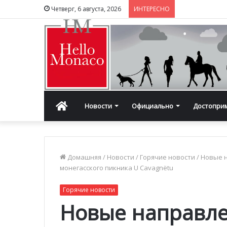
Четверг, 6 августа, 2026
ИНТЕРЕСНО
Главная
Новости
Официально
Достопри
Домашняя
/
Новости
/
Горячие новости
/
Новые н
монегасского пикника U Cavagnëtu
Горячие новости
Новые направле