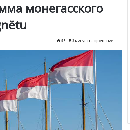
мма монегасского
gnëtu
56
3 минуты на прочтение