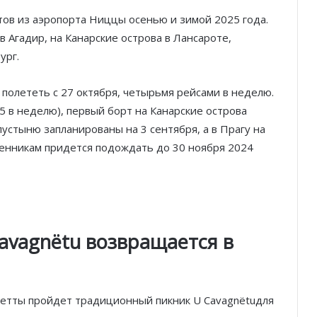
етов из аэропорта Ниццы осенью и зимой 2025 года.
 Агадир, на Канарские острова в Лансароте,
ург.
полететь с 27 октября, четырьмя рейсами в неделю.
5 в неделю), первый борт на Канарские острова
пустыню запланированы на 3 сентября, а в Прагу на
венникам придется подождать до 30 ноября 2024
avagn
ë
tu
возвращается в
Князь Альбер II и Принцесса
Шарлен посетили 77-й Бал
Красного Креста Монако
анетты пройдет традиционный пикник U Cavagnëtuдля
Шарль Леклер вновь в борьбе:
Ferrari набирает скорость перед