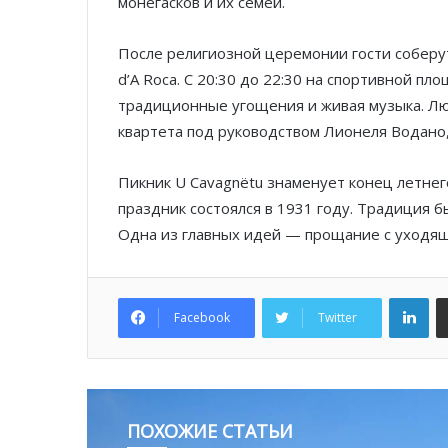
монегасков и их семей.
После религиозной церемонии гости соберут
d’A Roca. С 20:30 до 22:30 на спортивной п
традиционные угощения и живая музыка. Лю
квартета под руководством Лионеля Водано,
Пикник U Cavagnëtu знаменует конец летнег
праздник состоялся в 1931 году. Традиция б
Одна из главных идей — прощание с уходящ
Lin
Facebook
Twitter
ПОХОЖИЕ СТАТЬИ