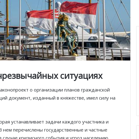
чрезвычайных ситуациях
аконопроект о организации планов гражданской
ий документ, изданный в княжестве, имел силу на
орая устанавливает задачи каждого участника и
 В нем перечислены государственные и частные
 случае кризисного события и угроз населению.