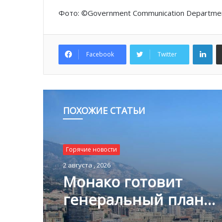
Фото: ©Government Communication Department
Lin
Facebook
Twitter
ПОХОЖИЕ СТАТЬИ
Горячие новости
Горячие новости
2 августа , 2026
1 августа , 2026
Монако готовит
генеральный план