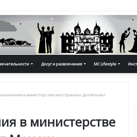
мечательности
Досуг и развлечения
MC Lifestyle
Инс
азначения в министерстве иностранных дел Монако
ия в министерстве