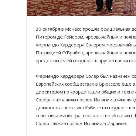
30 октября в Монако прошла официальная в
Питером де Гойером, чрезвычайным и полн
Фернандо Кардерера Солером, чрезвычайны
Патрицией О’Брайен, чрезвычайным и полн
представителей государств вручил вверите
Фернандо Кардерера Солер был назначен со
Европейских сообществах в Брюсселе еще в 
директором по координации общих и техниче
Солера назначили послом Испании в Финлянд
должность советника Кабинета государствен
советника министра в посольстве Испании в
Солер служил послом Испании в Израиле.