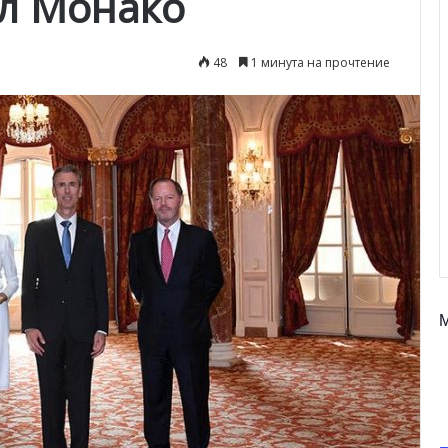
л Монако
48
1 минута на прочтение