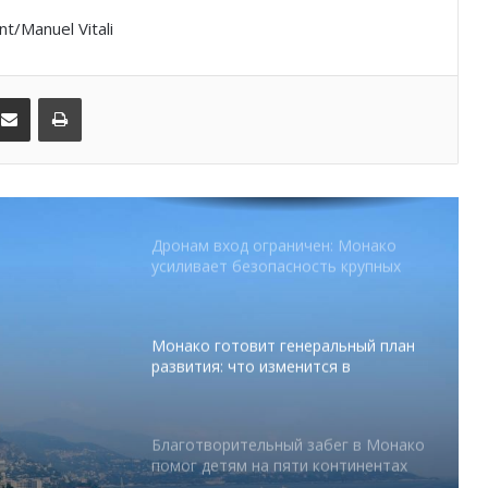
В Монако раскрыли мошенничество
с драгоценностями на сумму свыше
/Manuel Vitali
€1 млн
kedIn
Поделиться по электронной почте
Распечатать
От Нью-Йорка до Монако: BIG ART
FESTIVAL готовит вечер мирового
уровня на Лазурном Берегу
Дронам вход ограничен: Монако
усиливает безопасность крупных
мероприятий
Монако готовит генеральный план
развития: что изменится в
Княжестве
Благотворительный забег в Монако
помог детям на пяти континентах