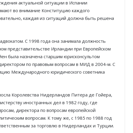
ждения актуальной ситуации в Испании
нимают во внимание Конституцию каждого
овательно, каждая из ситуаций должна быть решена
адвокатом. С 1998 года она занимала должность
ном представительстве Ирландии при Европейском
Князь Альбер II и Принцесса
райен была назначена старшим юрисконсультом
Шарлен посетили 77-й Бал
Красного Креста Монако
 директором по правовым вопросам в МИД в 2004-м. С
зицию Международного юридического советника
Шарль Леклер вновь в борьбе:
Ferrari набирает скорость перед
паузой
осла Королевства Нидерландов Питера де Гойера,
истерству иностранных дел в 1982 году, где
SBM и Be Safe Monaco продлили
просам, директора по вопросам европейской
партнёрство ради безопасных
итическим вопросам. К тому же, с 1985 по 1988 год
летних ночей
тветственным за торговлю в Нидерландах и Турции.